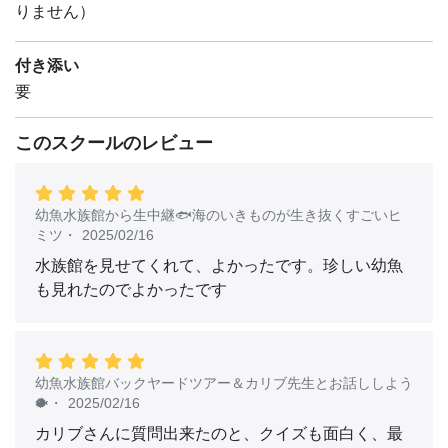
【講師紹介】『ふしぎな図書館と魔王グライモン』担当編
りません）
集者。編集歴34年。こどもの本や、こども実用・教育の本
を担当。
付き添い
要
【「ストーリーマスターズ」シリーズって？】
400万部超『銭天堂シリーズ』・廣嶋玲子×1,500万部『鬼
このスクールのレビュー
灯の冷徹』・江口夏実の強力タッグが贈る「本がどんどん
好きになる」新シリーズ。
世界中のひとが読んでいる名作たちが、魔王によってメチ
幼魚水族館から生中継🐟海のいきものが生き抜くすごいヒ
ャクチャになっちゃった！世界の物語を守るふしぎな「世
ミツ
・
2025/02/16
界の図書館」の司書・ストーリーマスターといっしょに、
水族館を見せてくれて、よかったです。珍しい幼魚
物語を守るため、謎解きの旅にでかけよう！
も見れたのでよかったです
シリーズ第一作目の「ふしぎな図書館と魔王グライモン」
は、2023年「先生のすすめる夏休みすいせん図書」にも
選ばれたよ。
https://cocreco.kodansha.co.jp/special/story_masters
幼魚水族館バックヤードツアー＆カリブ先生とお話ししよう
【『ふしぎな図書館と消えた西遊記』はどんなお話？】
🐡
・
2025/02/16
孫悟空たちが大活躍する西遊記の冒険が、世界から消えち
カリブさんに質問出来たのと、クイズも面白く、最