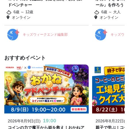
ドベンチャー
ール」を作ろう！
6歳 ～ 12歳
6歳 ～ 大人
オンライン
オンライン
キッズウィークエンド編集部
キッズウィ
おすすめイベント
19:00
2026年8月9日(日)
2026年8月22日(土
コインの力で魔王から姫を救え！おかねア
親子で学ぶ！コー