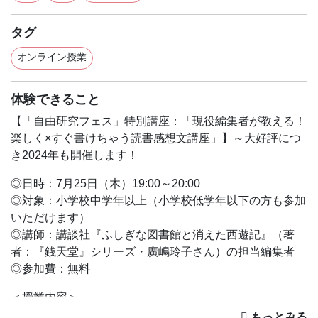
タグ
オンライン授業
体験できること
【「自由研究フェス」特別講座：「現役編集者が教える！
楽しく×すぐ書けちゃう読書感想文講座」】～大好評につ
き2024年も開催します！
◎日時：7月25日（木）19:00～20:00
◎対象：小学校中学年以上（小学校低学年以下の方も参加
いただけます）
◎講師：講談社『ふしぎな図書館と消えた西遊記』（著
者：『銭天堂』シリーズ・廣嶋玲子さん）の担当編集者
◎参加費：無料
＜授業内容＞
「読書感想文ってちょっと苦手！」って思ったことな