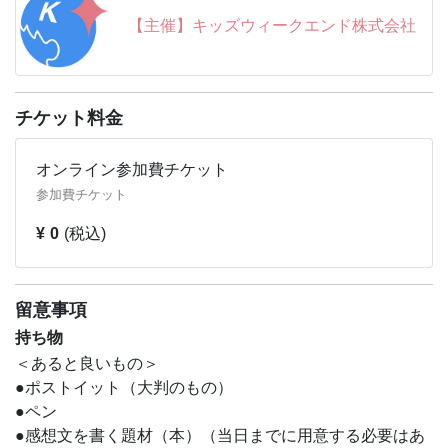
ーリーマスターズ」シリーズの最新作。
【主催】キッズウィークエンド株式会社
魔王によってメチャクチャになっちゃった物語をもとに戻
すために、小学生たちが「西遊記」のお話の世界に入って
大活躍！
原作ファンのみなさんにとっても、ワクワクする講座で
チケット料金
す。
オンライン参加費チケット
せっかく書くなら、「自分が得する読書感想文」にしちゃ
参加費チケット
いませんか？
夏の宿題が、あっという間に楽しい体験になること間違い
¥ 0
(税込)
なし！
＼＼「読書感想文」の疑問、お悩みを大募集します！／
留意事項
／ ※応募は締め切りました。
持ち物
みなさんからの質問に、現役編集者がお答えします！お子
さんからも、保護者さまからもお待ちしております！
＜あると良いもの＞
※締切：7/16（火）全ての質問にはお答えできない可能
●ポストイット（大判のもの）
性があります。ご了承ください。
●ペン
●感想文を書く題材（本）（当日までに用意する必要はあ