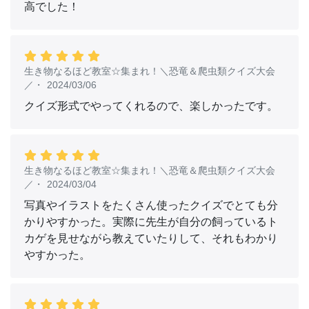
ゃった！？魔王グライモンにさらわれた仲間を助けるため
高でした！
に、今度は子ども3人だけで、魔王に立ち向かわなき
ゃ！？孫悟空たちを探すつもりが、まさかの自分たちが孫
悟空になっちゃった！
生き物なるほど教室☆集まれ！＼恐竜＆爬虫類クイズ大会
☆★☆★うれしいお知らせ！★☆★☆
／
・
2024/03/06
「ストーリーマスターズシリーズ」の公式Xがはじまりま
クイズ形式でやってくれるので、楽しかったです。
した。
江口夏実先生の特別描きおろし４コマを公開中です。作品
秘話や、廣嶋先生・江口先生からのメッセージも読めるか
も！
生き物なるほど教室☆集まれ！＼恐竜＆爬虫類クイズ大会
さらに、フォロー＆ＲＴで廣嶋先生・江口先生のサイン入
／
・
2024/03/04
り色紙が当たるキャンペーンも！！
写真やイラストをたくさん使ったクイズでとても分
☆詳細はこちらから！
https://twitter.com/storymasters
かりやすかった。実際に先生が自分の飼っているト
カゲを見せながら教えていたりして、それもわかり
やすかった。