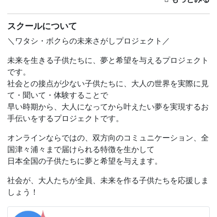
い？
スクールについて
この講座は、こんな方にオススメです！
・読書感想文って何を書いたらいいのかわからない・・・
＼ワタシ・ボクらの未来さがしプロジェクト／
・もっともっと読書感想文をすてきに仕上げたい！
未来を生きる子供たちに、夢と希望を与えるプロジェクト
・ポストイットを使うって楽しそう！
です。
得意な子も苦手な子も、すぐに読書感想文を書きたくなっ
社会との接点が少ない子供たちに、大人の世界を実際に見
ちゃうコツを、現役編集者が伝授しますよ！
て・聞いて・体験することで
早い時期から、大人になってから叶えたい夢を実現するお
講座では、「ポストイット」を使って「３回読んで３回直
手伝いをするプロジェクトです。
す」”だけ”の感想文の書き方をご紹介します。
感想文を書きながら、「作家」になったり、「編集者」に
オンラインならではの、双方向のコミュニケーション、全
なったり、「読者」になったり・・・。
国津々浦々まで届けられる特徴を生かして
いろんな視点が楽しめちゃう！
日本全国の子供たちに夢と希望を与えます。
「作文にＡＩを使っていいの？」などもみんなと考えま
社会が、大人たちが全員、未来を作る子供たちを応援しま
す。
しょう！
題材にする『ふしぎな図書館と消えた西遊記』は、「銭天
堂シリーズ」の作者・廣嶋玲子先生の最新シリーズ「スト