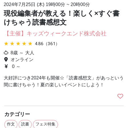
2024年7月25日 (木)
19時00分
~
20時00分
現役編集者が教える！楽しく×すぐ書
けちゃう読書感想文
【主催】キッズウィークエンド株式会社
★★★★★
★★★★★
4.86（361）
8歳 ～ 大人
オンライン
0 ～
大好評につき2024年も開催☆「読書感想文」があっという
間に書けちゃう！夏の楽しいイベントにしよう！
カテゴリー
作文
読書
フェス特集