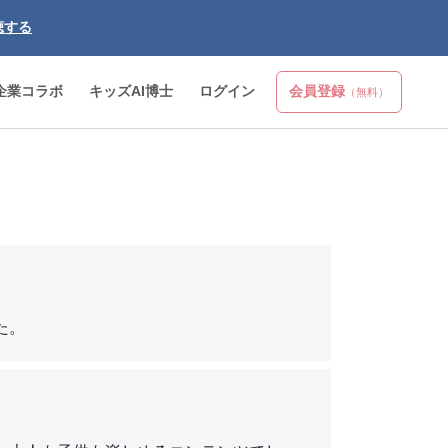
聴する
企業コラボ
キッズAI博士
ログイン
会員登録
（無料）
た。