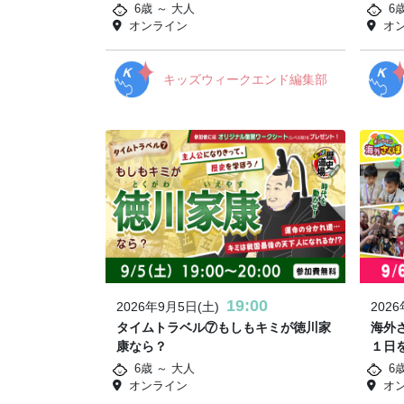
6歳 ～ 大人
6
オンライン
オ
キッズウィークエンド編集部
19:00
2026年9月5日(土)
202
タイムトラベル⑦もしもキミが徳川家
海外
康なら？
１日
6歳 ～ 大人
6歳
オンライン
オ