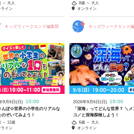
歳 ～ 大人
8歳 ～ 大人
ンライン
オンライン
キッズウィークエンド編集部
キッズウィークエンド
10:00
19:00
6年9月6日(日)
2026年9月6日(日)
さんぽ☆世界の小学生のリアルな
「深海」ってどんな世界？ ＼メ
をのぞいてみよう！
コ／と深海探検しよう！
 ～ 12歳
6歳 ～ 大人
ンライン
オンライン