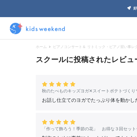
好
ホーム
ピアノコンサート＆ リトミック・ピアノ習い事レ
スクールに投稿されたレビュー(
秋のたべものキッズヨガ✕スイートポテトづくり
お話し仕立てのヨガでたっぷり体を動かし
「作って飾ろう！季節の花」 お得な３回セット