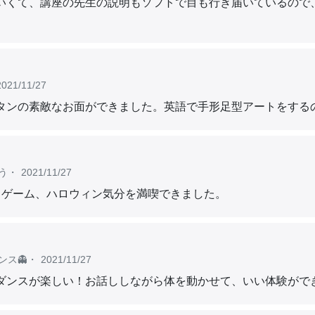
いくて、講座の先生の説明もソフトで目も行き届いているので
。
2021/11/27
タンの素敵なお面ができました。英語で手形足型アートをする
う
・
2021/11/27
しくゲーム、ハロウィン気分を満喫できました。
ス👻
・
2021/11/27
ダンスが楽しい！お話ししながら体を動かせて、いい体験がで