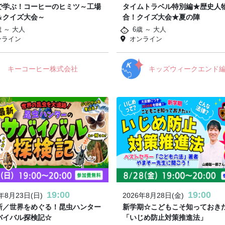
で学ぶ！コーヒーのヒミツ～工場
タイムトラベル特別編★歴史人
＆クイズ大会～
合！クイズ大会★夏の陣
歳 ～ 大人
6歳 ～ 大人
ンライン
オンライン
キーコーヒー株式会社
キッズウィークエンド
19:00
19:00
6年8月23日(日)
2026年8月28日(金)
新／世界をめぐる！昆虫ハンター
新学期☆こどもこそ知っておき
バイバル探検記☆
「いじめ防止対策推進法」