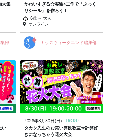
物大集
かわいすぎる☆実験×工作で「ぷっく
りシール」を作ろう！
6歳 ～ 大人
オンライン
編集部
キッズウィークエンド編集部
19:00
2026年8月30日(日)
たい
タカタ先生のお笑い算数教室☆計算好
きになっちゃう花火大会