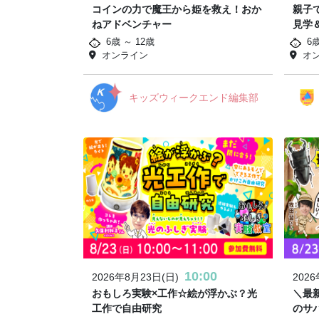
コインの力で魔王から姫を救え！おか
親子
ねアドベンチャー
見学
6歳 ～ 12歳
6
オンライン
オ
キッズウィークエンド編集部
10:00
2026年8月23日(日)
202
おもしろ実験×工作☆絵が浮かぶ？光
＼最
工作で自由研究
のサ