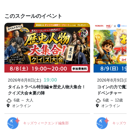
このスクールのイベント
19:00
2026年8月8日(土)
2026年8月9日(日)
タイムトラベル特別編★歴史人物大集合！
コインの力で魔王
クイズ大会★夏の陣
ドベンチャー
6歳 ～ 大人
6歳 ～ 12歳
オンライン
オンライン
キッズウィークエンド編集部
キッズウィ