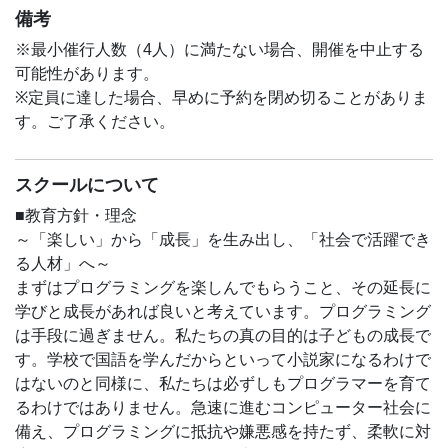
対象年齢は7歳～12歳です。
備考
※最小催行人数（4人）に満たない場合、開催を中止する
＜教材＞
可能性があります。
Viscuit（事前にアプリのインストールをお願いいたしま
※定員に達した場合、早めに予約を閉め切ることがありま
す。アプリは無料です。）
す。ご了承ください。
公式サイトはこちら→
https://www.viscuit.com/
＜定員＞
スクールについて
5組 (2人1組)
当日までに参加人数が2組以下の場合、中止になる場合が
■教育方針・理念
ございますのでご了承ください。
～「楽しい」から「成長」を生み出し、「社会で活躍でき
る人材」へ～
まずはプログラミングを楽しんでもらうこと、その延長に
学びと成長があれば良いと考えています。プログラミング
は手段に過ぎません。私たちの真の目的は子どもの成長で
す。学校で国語を学んだからといって小説家になるわけで
はないのと同様に、私たちは必ずしもプログラマーを育て
るわけではありません。急速に進むコンピューター社会に
備え、プログラミングに抵抗や嫌悪感を持たず、柔軟に対