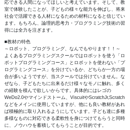
応できる人間になってほしいと考えています。そして、教
室で体験したことが、子どもの様々な能力を伸ばし、将来
社会で活躍できる人材になるための材料になると信じてい
ます。もちろん、論理的思考力・プログラミング技術の習
得には全力を注ぎます。
■教材の特色
～ロボット、プログラミング、なんでもやります！！～
よくあるプログラミングスクールではロボットを使う「ロ
ボットプログラミングコース」とロボットを使わない「プ
ログラミングコース」を分けているか、どちらか一方の場
合が多いようですが、当スクールでは分けていません。な
ぜなら、子どもたちに出来るだけ様々なモノに触れ、多く
の経験を積んで欲しいからです。具体的にはレゴの
WeDo2.0やマインドストーム、ViscuitやScratchJr,Scratch
などをメインに使用していますが、他にも良い教材があれ
ば積極的に取り入れるようにしています。子ども達に多種
多様なものに対応できる柔軟性を身につけてもらうと同時
に、ノウハウを蓄積してもらうことが目的です。