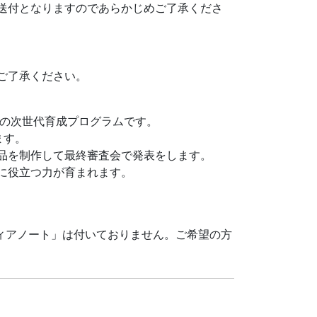
の送付となりますのであらかじめご了承くださ
ます。
ご了承ください。
作品を制作して最終審査会で発表をします。
に役立つ力が育まれます。
daの次世代育成プログラムです。
ディアノート」は付いておりません。
ます。
作品を制作して最終審査会で発表をします。
に役立つ力が育まれます。
小型ビジネスジェット「HondaJet」の研究開
開発期には、HondaJet胴体の先進構造を
ディアノート」は付いておりません。ご希望の方
の段階では、プロジェクトマネージャーとし
aの空への“夢”を現実のものにしてきた。
製造に加え、航空機やロボティクス、再生可能エ