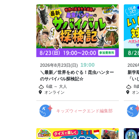
19:00
2026年8月23日(日)
202
＼最新／世界をめぐる！昆虫ハンター
新学
のサバイバル探検記☆
「い
6歳 ～ 大人
8
オンライン
オ
キッズウィークエンド編集部