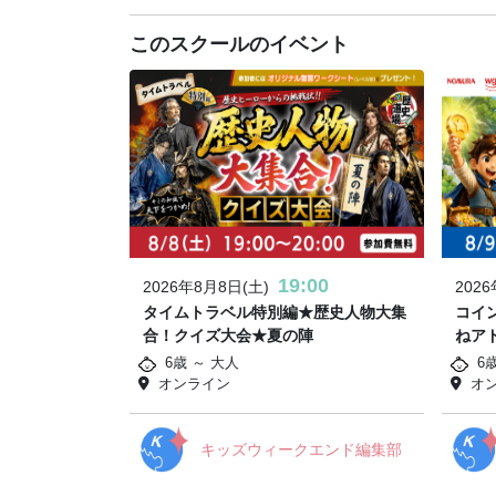
このスクールのイベント
19:00
2026年8月8日(土)
202
タイムトラベル特別編★歴史人物大集
コイ
合！クイズ大会★夏の陣
ねア
6歳 ～ 大人
6歳
オンライン
オ
キッズウィークエンド編集部