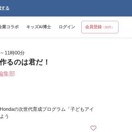
聴する
企業コラボ
キッズAI博士
ログイン
会員登録
（無料）
~
11時00分
tを作るのは君だ！
編集部
Hondaの次世代育成プログラム「子どもアイ
よう