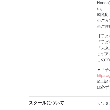
※ご入
Hon
い。
【子ど
※譲渡
200
※ご入
「未来
※ご住
まずア
このプ
【子ど
https:/
「子ど
※上記
「未来
まずア
【講師
このプ
近藤 
本田技
▼「子
Hon
https:/
発から
※上記
ゼロか
は必ず
て、技
【本田
スクールについて
＼ワタ
Hon