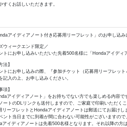
やすくお話しいただきます。
「夢」や「アイディア」の見つけ方・広げ方のヒントを学びなが
て表現するワークショップも実施予定です。
ズウィークエンド限定★
ondaアイディアノート付き応募用リーフレット」のお申し込み
00名様に「Hondaアイディアノート」をプレゼント！
ズウィークエンド限定／
ントにお申し込みの際、『参加チケット（応募用リーフレット＆
ントにお申し込みいただいた先着500名様に「Hondaアイデ
を記入の上、お申し込みください。
方法】
事項】
ントにお申し込みの際、『参加チケット（応募用リーフレット＆
ondaアイディアノート」をお持ちでない方でも楽しめる内容
を記入の上、お申し込みください。
ノートのDLリンクも送付しますので、ご家庭で印刷いただく
用リーフレットとHondaアイディアノートは郵送にてお届けし
事項】
ベント当日までに到着が間に合わない可能性がございますので
ondaアイディアノート」をお持ちでない方でも楽しめる内容
ndaアイディアノートは先着500名様となります。それ以降の
ノートのDLリンクも送付しますので、ご家庭で印刷いただく
daアイディアノート付）』をご選択頂いてもリーフレットのみ
用リーフレットとHondaアイディアノートは郵送にてお届けし
ベント当日までに到着が間に合わない可能性がございますので
、転売、フリーマーケットへの出品等はお止めください。
ndaアイディアノートは先着500名様となります。それ以降の