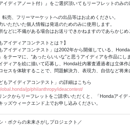
力いただいた個人情報は発送のためのみに使用します。
daアイディアノート付）』をご選択頂いてもリーフレットのみ
もアイディアコンテストとは？】
、転売、フリーマーケットへの出品等はお止めください。
2年から開催している、Hondaの次世代育成プログラムです。
力いただいた個人情報は発送のためのみに使用します。
」をテーマに、“あったらいいな”と思うアイディアを作品にし
所などに不備がある場合はお送りできかねますのであらかじめ
イディアを絵に描いて応募し、Honda社内審査通過者は立体
ロセスを体験することで、問題解決力、表現力、自信など将来
もアイディアコンテストとは？】
/global.honda/jp/philanthropy/ideacontest/
もアイディアコンテスト」は2002年から開催している、Hon
リンクからリーフレットをご請求いただくと、「Hondaアイ
」をテーマに、“あったらいいな”と思うアイディアを作品にし
イディアを絵に描いて応募し、Honda社内審査通過者は立体
プロフィール】
ロセスを体験することで、問題解決力、表現力、自信など将来
順一（こんどう じゅんいち）先生
研工業株式会社 チーフエンジニア。
どもアイディアコンテスト」の詳細はこちら
daの航空機事業子会社「ホンダ エアクラフト カンパニー」にて、
/global.honda/jp/philanthropy/ideacontest/
事業化までを、その生みの親である藤野道格氏のもとで推進。研究
リンクからリーフレットをご請求いただくと、「Hondaアイ
ら設計し、世界トップクラスの性能の実現に貢献した。量産化
キッズウィークエンド上でお申し込みください。
術、生産、認証、販売、広報など幅広い分野に携わった。Hond
技研工業株式会社】
シ・ボクらの未来さがしプロジェクト／
da（ホンダ）は、自動車、バイク、パワープロダクツの開発・