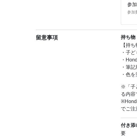
参加
参加
留意事項
持ち物
【持ち
・子ど
・Ho
・筆記
・色を
※「子
る内容
※Ho
でご注
付き添
要