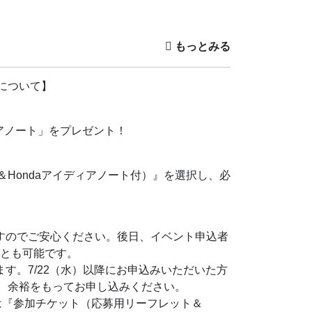
ら、子どもたち自身が“未来のアイディア”を
について】
Hondaアイディアノート付）』を選択し、必
ィアノート」をプレゼント！
Hondaアイディアノート付）』を選択し、必
ですのでご安心ください。後日、イベント申込者
ことも可能です。
ます。7/22（水）以降にお申込みいただいた方
、余裕をもってお申し込みください。
ですのでご安心ください。後日、イベント申込者
方は『参加チケット（応募用リーフレット＆
ことも可能です。
の送付となりますのであらかじめご了承くださ
ます。7/22（水）以降にお申込みいただいた方
、余裕をもってお申し込みください。
方は『参加チケット（応募用リーフレット＆