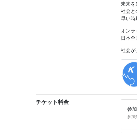
ネルギ
未来を
に「自
社会と
https://
早い時
オンラ
日本全
社会が
チケット料金
参加
参加