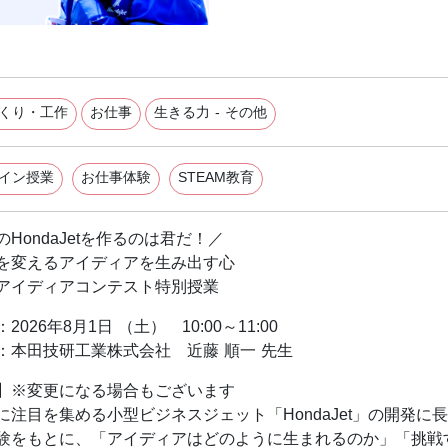
くり・工作
お仕事
生きる力 - その他
イン授業
お仕事体験
STEAM教育
HondaJetを作るのは君だ！／
を変えるアイディアを生み出す心
アイディアコンテスト特別授業
2026年8月1日 （土） 10:00～11:00
：本田技研工業株式会社 近藤 順一 先生
】※変更になる場合もございます
に注目を集める小型ビジネスジェット「HondaJet」の開発に長
験をもとに、「アイディアはどのように生まれるのか」「挑戦