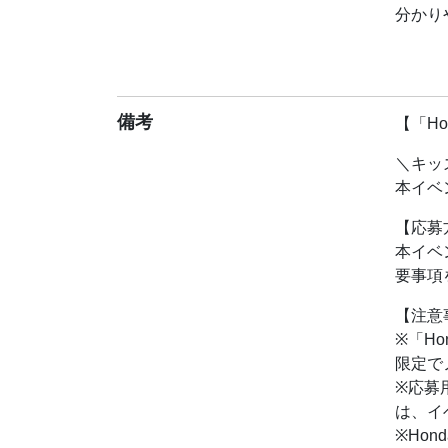
分かり
また、
絵にし
★キッ
備考
【「H
先着5
＼キッ
本イベ
本イベ
要事項
【応募
【注意
本イベ
※「H
要事項
限定で
※応募
【注意
は、イ
※「H
※Ho
限定で
Hon
※応募
い。
は、イ
※譲渡
※Ho