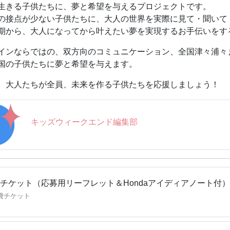
ーなど、幅広い分野で未来の社会づくりに貢献し、夢の力と創
生きる子供たちに、夢と希望を与えるプロジェクトです。
由な移動の喜び」を届けている会社です。
の接点が少ない子供たちに、大人の世界を実際に見て・聞いて
global.honda/jp/
期から、大人になってから叶えたい夢を実現するお手伝いをす
インならではの、双方向のコミュニケーション、全国津々浦々
国の子供たちに夢と希望を与えます。
、大人たちが全員、未来を作る子供たちを応援しましょう！
キッズウィークエンド編集部
チケット（応募用リーフレット＆Hondaアイディアノート付）
費チケット