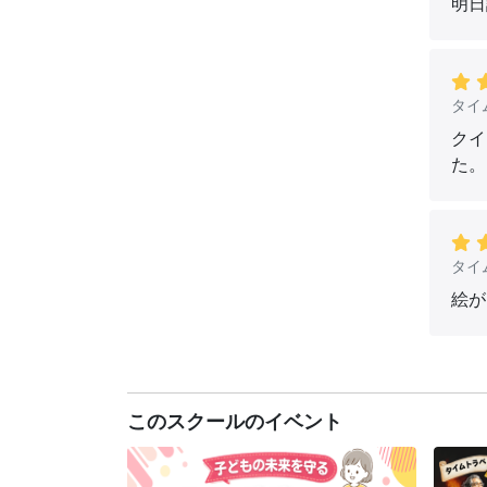
明日
タイ
クイ
た。
タイ
絵が
このスクールのイベント