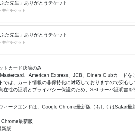
学大学院で日本史を研究し修士号を取得。九州国立博物館につ
ぶた先生」ありがとうチケット
手予備校で日本史を教えている。自身の子育てを通して、新た
・寄付チケット
neStepを立ち上げオンライン歴史クラブを開いている。独特
数を倍増させたスーパー日本史講師かつ年間受講者数のべ600
ライン歴史・地理クラブとは？】
ぶた先生」ありがとうチケット
100人以上の大人気オンライン習い事です。世界中から歴史が
・寄付チケット
楽しく学びます。入会まで数ヶ月お待ちいただくこともある人
サイト：
https://onestep-mugi.com
ットカード決済のみ
Mastercard、American Express、JCB、Diners Clu
トでは、カード情報の非保持化に対応しておりますので安心し
実在性の証明とプライバシー保護のため、SSLサーバ証明書を
ウィークエンドは、Google Chrome最新版（もしくはSaf
e Chrome最新版
i最新版