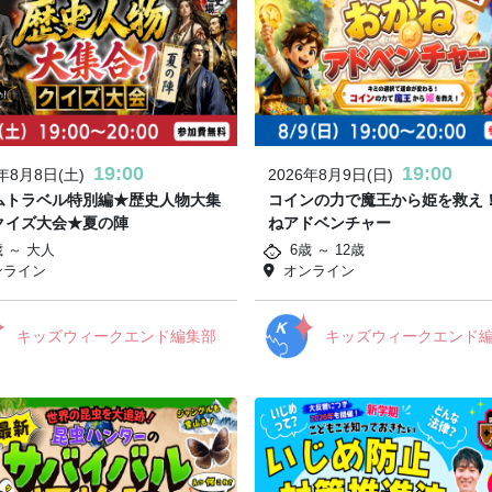
19:00
19:00
6年8月8日(土)
2026年8月9日(日)
ムトラベル特別編★歴史人物大集
コインの力で魔王から姫を救え
クイズ大会★夏の陣
ねアドベンチャー
歳 ～ 大人
6歳 ～ 12歳
ンライン
オンライン
キッズウィークエンド編集部
キッズウィークエンド