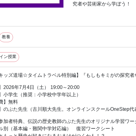
究者や芸術家から学ぼう！
教養
イン授業
キッズ道場☆タイムトラベル特別編】『もしもキミがの探究者
2026年7月4日（土） 19:00～20:00
】小学生（推奨：小学校中学年以上）
費】無料
】のぶた先生（古川順大先生。オンラインスクールOneStep
参加者特典、伝説の歴史教師のぶた先生のオリジナル学習ワー
ル別（基本編・難関中学対応編） 復習ワークシート