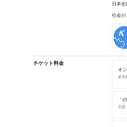
歴史を
日本全
「好き
社会が
さあ、
＜こん
★90
★日本
★何度
★安定
チケット料金
オン
歴史が
シリー
参加
＼「歴
日本史
「の
な解説
支援
理クラ
【講師