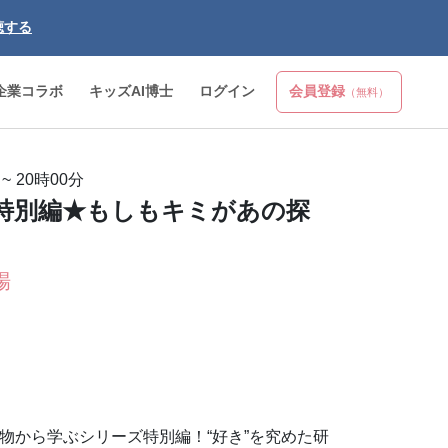
聴する
企業コラボ
キッズAI博士
ログイン
会員登録
（無料）
~
20時00分
特別編★もしもキミがあの探
場
物から学ぶシリーズ特別編！“好き”を究めた研