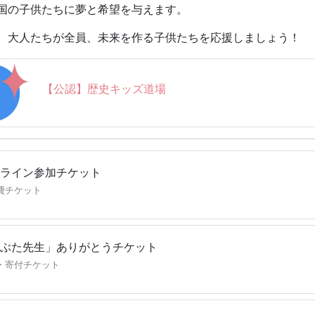
動かすのは、いつも、特別な才能だけではありません。
国の子供たちに夢と希望を与えます。
」を信じて、一歩を選び続ける力、偶然。
、大人たちが全員、未来を作る子供たちを応援しましょう！
この夏、キミは、自分の「好き」を究める一歩を踏み出せるか
な登場人物を予定しています（変更する可能性もあります）＞
【公認】歴史キッズ道場
歳近くまで描き続けた浮世絵師：葛飾北斎
全国を歩いて地図づくりに挑戦：伊能忠敬
も失敗しながら、世界で研究を続けた：野口英世
した生活を手放し、旅に出て作品を生み出した：松尾芭蕉
ライン参加チケット
好きな子も、没入型ストーリで歴史体験を楽しみたい子も大歓
ズを通して、子どもが歴史を学ぶ楽しさを知り、生きる知恵へ
費チケット
史キッズ道場☆」はこんな授業！／
の重要な出来事なども紹介しながら、クイズを交えて、歴史人
ぶた先生」ありがとうチケット
が魅力です。講師は、入会が数か月先まで順番待ちになってい
・寄付チケット
ブ」代表の古川順大先生こと、のぶた先生。
：のぶた先生（OneStep代表）】