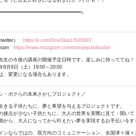
ともっと歴史が好きになるおまけがつくかも！？
━━━━━━━━━━━━━━━━━━━━━━━━━━━╮
公になりきって、歴史の世界でワクワク体験！
夏休み前特別編★
好き”を究めた研究者や芸術家から学ぼう★
twitter）
https://x.com/OneStep13045607
も“好き”を究められるか！？
agram
https://www.instagram.com/onestep.kidslabo/
━━━━━━━━━━━━━━━━━━━━━━━━━━━╯
先生の今後の講座の開催予定日時です。楽しみに待っててね！
！のぶた先生の歴史キッズ道場「タイムトラベルシリーズ」
6年8月8日（土）19:00～20:00
は、特別編として“探究者”たちの人生に飛び込みます！
は、変更になる場合もあります。
主人公たちは、ただ歴史的偉業を成し遂げただけじゃありませ
」をとことん突きつめ、 自分の道を切りひらいた人たち。
シ・ボクらの未来さがしプロジェクト／
なことがある。でもうまくいかない
生きる子供たちに、夢と希望を与えるプロジェクトです。
と違う道を選ぶのがこわい
の接点が少ない子供たちに、大人の世界を実際に見て・聞いて
るか、やめるか迷っている
期から、大人になってから叶えたい夢を実現するお手伝いをす
とき、 キミはどう決断する？
インならではの、双方向のコミュニケーション、全国津々浦々