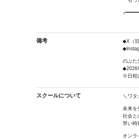
・もっ
╭━━━━
主人
★
★“
備考
◆X（旧
キミ
◆Inst
╰━━━━
のぶた
大人気
◆202
この夏
※日程
今回の
「好き
スクールについて
＼ワタ
・好き
未来を
・周り
社会と
・続け
早い時
そんな
オンラ