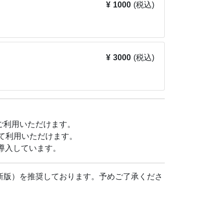
とめ、久留米工業高等専門学校講師を経て、現
¥ 1000
(税込)
な学びの場について考え続け、オンラインスク
のノリでみんなを和ませるが、実は予備校の東大
0人以上の人気オンライン講師でもある。
¥ 3000
(税込)
好きな子どもが集まって、のぶた先生や歴史友
気のクラブです。
bカードをご利用いただけます。
て利用いただけます。
導入しています。
ari最新版）を推奨しております。予めご了承くださ