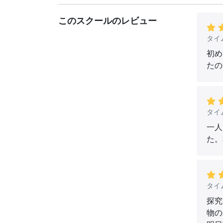
このスクールのレビュー
タイ
初め
たの
タイ
一人
た。
タイ
探究
物の