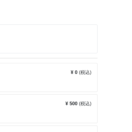
？
¥ 0
(税込)
迎！
とつなげる力を育てます。
物のエピソードをたくさん紹介します！本格的
¥ 500
(税込)
るほどの大人気スクール「オンライン歴史・地