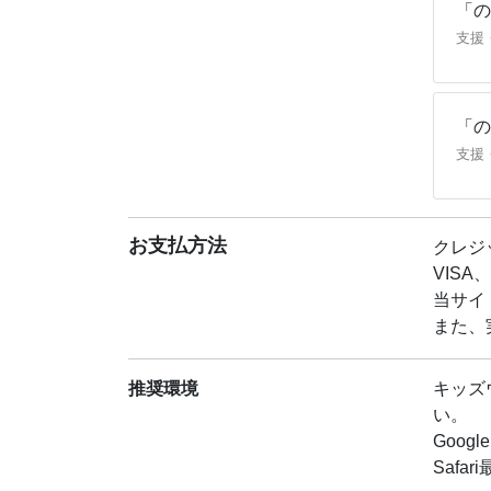
九州大
「の
在は大
支援
ールO
合格者
【オン
「の
在籍数
支援
だちと
◆公式
お支払方法
クレジ
VISA、
当サイ
また、
推奨環境
キッズ
い。
Googl
Safar