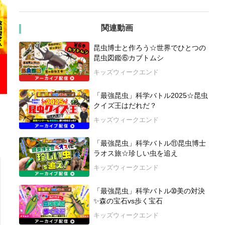
関連動画
昆虫博士と作ろう☆世界でひとつの
昆虫図鑑⑥カブトムシ
キッズウィークエンド
「最強昆虫」科学バトル2025☆昆虫
クイズ王はだれだ？
キッズウィークエンド
「最強昆虫」科学バトル⑪昆虫博士
ラオス旅☆珍しい虫を追え
キッズウィークエンド
「最強昆虫」科学バトル➉美の対決
✨森の宝石vs歩く宝石
キッズウィークエンド