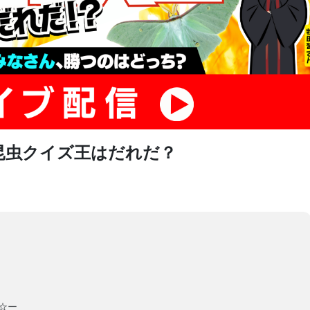
昆虫クイズ王はだれだ？
究学習☆ー