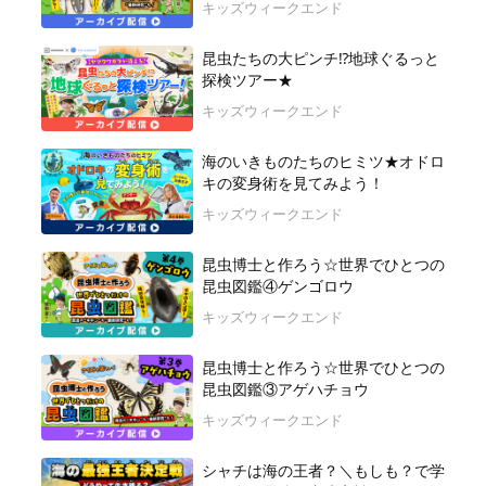
キッズウィークエンド
昆虫たちの大ピンチ⁉地球ぐるっと
探検ツアー★
キッズウィークエンド
海のいきものたちのヒミツ★オドロ
キの変身術を見てみよう！
キッズウィークエンド
昆虫博士と作ろう☆世界でひとつの
昆虫図鑑④ゲンゴロウ
キッズウィークエンド
昆虫博士と作ろう☆世界でひとつの
昆虫図鑑③アゲハチョウ
キッズウィークエンド
シャチは海の王者？＼もしも？で学