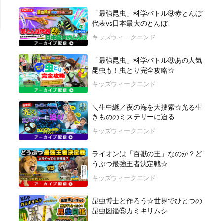
「最強昆虫」科学バトル⑨赤とんぼ
代表vs日本最大のとんぼ
キッズウィークエンド
「最強昆虫」科学バトル⑧あの人気
昆虫も！虫とり完全攻略☆
キッズウィークエンド
＼生中継／夜の海を大捜索☆光る生
きもののミステリーに迫る
キッズウィークエンド
ライオンは「百獣の王」なのか？ど
うぶつ最強王者決定戦☆
キッズウィークエンド
昆虫博士と作ろう☆世界でひとつの
昆虫図鑑⑤カミキリムシ