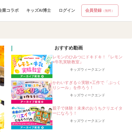
企業コラボ
キッズAI博士
ログイン
会員登録
（無料）
おすすめ動画
レモンのひみつにドキドキ！『レモン
×牛乳実験教室』
キッズウィークエンド
かわいすぎる☆実験×工作で「ぷっく
りシール」を作ろう！
キッズウィークエンド
親子で体験！未来のおうちクリエイタ
ーになろう！
キッズウィークエンド