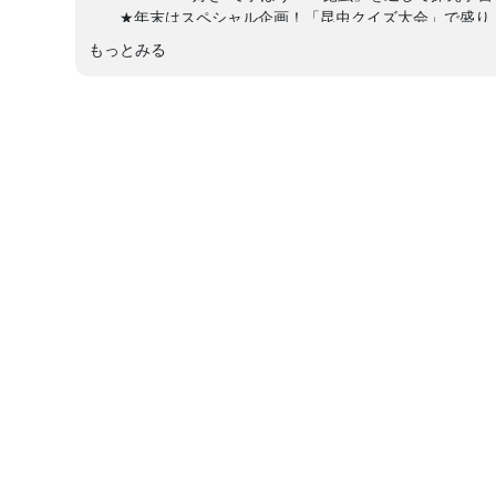
★年末はスペシャル企画！「昆虫クイズ大会」で盛り
＼昆虫ハンターvsみなさん、勝つのはどっち
もっとみる
╰━━━━━━━━━━━━━━━━━━━━━━━━━━━━━━━━╯
昆虫研究家であり、NHK「ダーウィンが来た！」などに
室。年末は「最強の昆虫クイズ」大会を開催しますよー！
＼＼今まで「最強昆虫科学バトル教室」に出場した選手（
①ヘラクレスオオカブト：上下の角での挟み込みが得意！
②コーカサスオオカブト：下からも横からも挟み込み、パ
③アゲハチョウ（ナミアゲハ）：幼虫は黄色い臭いツノの
④オオミズアオ：淡い水色の美しい羽と真っ白な胴体を持
⑤オオスズメバチ：世界最強のハチとも言われ猛毒を持つ
⑥オニヤンマ：時速70kmで飛ぶことができる ！
⑦オオクワガタ：かなり珍しい種類で絶滅危惧種にも指定
⑧ヒラタクワガタ：大きな個体は、クワガタ界トップクラ
⑨オオカマキリ：草むらの王様とも呼ばれている！
➉シロスジカミキリ：日本最大級のカミキリムシ！
⑪オオセンチコガネ：とても美しい糞虫（ふんちゅう）の
⑫ダイコクコガネ：オスは長くてカッコいいツノを持つ糞
⑬ゲンゴロウ：池や沼に生息する大型の水生昆虫！