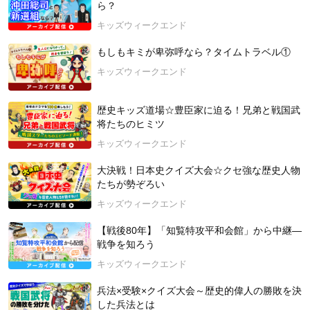
ら？
未来につながる体験を今すぐ見つけよう！
▶HP :
https://www.kidsweekend.jp/portal
キッズウィークエンド
授業の最新情報をメルマガ、Line、Facebookなどで随時配信し
もしもキミが卑弥呼なら？タイムトラベル①
ております！
キッズウィークエンド
ぜひ、ご登録ください！
▶︎Line：
https://lin.ee/jaKJyat
▶︎Facebook：
https://www.facebook.com/kidsweekendInc
歴史キッズ道場☆豊臣家に迫る！兄弟と戦国武
▶Twitter：
https://twitter.com/kidsweekend_jp
将たちのヒミツ
▶Instagram：
https://www.instagram.com/kidsweekend_official/
キッズウィークエンド
#キッズウィークエンド #kidsweekend #社会科見学
大決戦！日本史クイズ大会☆クセ強な歴史人物
たちが勢ぞろい
キッズウィークエンド
【戦後80年】「知覧特攻平和会館」から中継―
戦争を知ろう
キッズウィークエンド
兵法×受験×クイズ大会～歴史的偉人の勝敗を決
した兵法とは