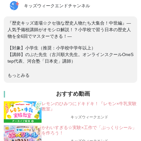
キッズウィークエンドチャンネル
『歴史キッズ道場☆クセ強な歴史人物たち大集合！中世編』―
人気予備校講師がオモシロ解説！？小学校で習う日本の歴史人
物を全6回でマスターできる！―
【対象】小学生（推奨：小学校中学年以上）
【講師】のぶた先生（古川順大先生。オンラインスクールOneS
tep代表、河合塾「日本史」講師）
╭━━━━━━━━━━━━━━━━━━━━━━━━━━━━━━╮
もっとみる
「日本史」の人気予備校講師がオモシロ解説！？
★小学校で習う「日本の歴史人物」を全6回でマスターでき
る！★
おすすめ動画
途中回から参加もOK！過去のアーカイブ配信も！
レモンのひみつにドキドキ！『レモン×牛乳実験
╰━━━━━━━━━━━━━━━━━━━━━━━━━━━━━━╯
教室』
「歴史キッズ道場☆クセ強な歴史人物たち大集合」は、日本の
キッズウィークエンド
歴史を、小学校で習う「日本の歴史人物」を通して学べる講
座。「古代」「中世」「戦国時代」「江戸時代」「幕末」「近
かわいすぎる☆実験×工作で「ぷっくりシール」
現代」の6つの時代に分けて、全6回のシリーズで開催予定で
を作ろう！
す。