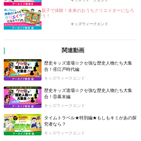
キッズウィークエンド
＜今回は「中世編」ー登場する”クセ強”な歴史人物は、誰
親子で体験！未来のおうちクリエイターになろ
う！
だ？？？＞
・人物①：私は、武士として初めて太政大臣に任ぜられ、武士
キッズウィークエンド
の世の中が始まるきっかけを作ったのじゃ！
・人物②：私は、武士による初めての政権「鎌倉幕府」を作っ
たぞ！
・人物③：私は「金閣寺」を建てたことでも有名なようだのう
関連動画
～
など、8名くらいの人物が登場予定です。
歴史キッズ道場☆クセ強な歴史人物たち大集
合！④江戸時代編
★★★「歴史キッズ道場☆クセ強な歴史人物たち大集合」はこ
キッズウィークエンド
んな授業！★★★
歴史人物は、キャラが濃くて魅力的な人がいっぱい！
歴史キッズ道場☆クセ強な歴史人物たち大集
日本史の重要な出来事なども紹介しながら、クイズを交えて、
合！⑤幕末編
歴史人物の”クセ強”なエピソードをたくさん紹介します。
キッズウィークエンド
また、本格的な解説が、この授業の魅力です。講師は、入会が
数か月先まで順番待ちになっているほどの大人気スクール「オ
タイムトラベル★特別編★もしもキミがあの探
ンライン歴史・地理クラブ」代表の古川順大先生こと、のぶた
究者なら？
先生。のぶた先生は、大手予備校の人気日本史講師でもありま
キッズウィークエンド
す。