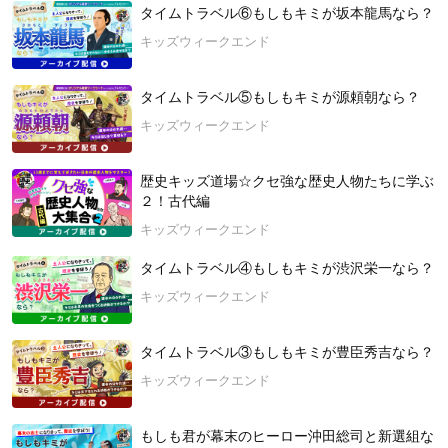
多くの歴史好きキッズたちからの熱～いリクエストで実現し
タイムトラベル⑥もしもキミが坂本龍馬なら？
た、楽しくて本格派なこの道場。
キッズウィークエンド
みんなで切磋琢磨（せっさたくま）して、日本の歴史をもっと
もっと好きになろう☆
タイムトラベル⑤もしもキミが源頼朝なら？
【講師：のぶた先生（OneStep代表）】
キッズウィークエンド
九州大学大学院で日本史を研究し、修士号を取得。九州国立博
物館につとめ、久留米工業高等専門学校講師を経て、現在は河
合塾で日本史を教えている。自身の子育てを通して、新たな学
歴史キッズ道場☆クセ強な歴史人物たちに学ぶ
びの場について考え続け、オンラインスクールOneStepを立ち
２！古代編
上げて、オンライン歴史クラブを開いている。独特のノリでみ
キッズウィークエンド
んなを和ませるが、実は予備校の東大合格者数を倍増させたス
ーパー日本史講師かつ年間受講者数のべ５０００人以上の人気
タイムトラベル④もしもキミが渋沢栄一なら？
オンライン講師でもある。
キッズウィークエンド
2023年7月1日（土）開催
ーーーーーーーーーーーーーーーー
タイムトラベル③もしもキミが豊臣秀吉なら？
キッズウィークエンドとは？
キッズウィークエンド
こどもにぴったりの「学び・体験」を、スマホで簡単に検索
し、予約できるサービスです。
もしも君が幕末のヒーロー沖田総司と新選組な
こどもの未来は無限大！