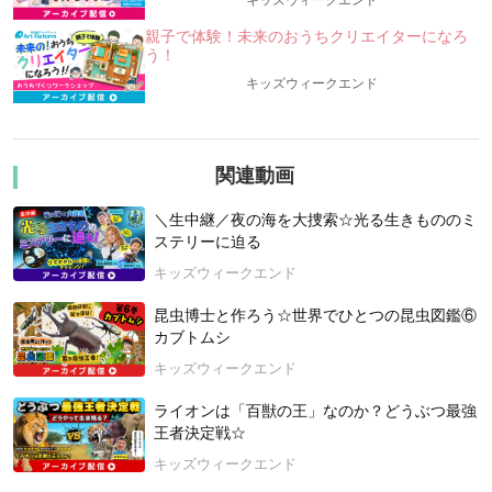
キッズウィークエンド
今回のテーマは、旬の鳥であるツバメです。
親子で体験！未来のおうちクリエイターになろ
さらに、ツバメという名前がついているものの、別のグループ
う！
の鳥であるアマツバメのなかまから、
キッズウィークエンド
「ヒメアマツバメ」もご紹介します。
今回は、空に生きる鳥であるツバメとヒメアマツバメに注目し
ましょう！
関連動画
【講師】髙野丈（たかの・じょう）
文一総合出版編集部所属。編集者・自然写真家・サイエンスコ
＼生中継／夜の海を大捜索☆光る生きもののミ
ミュニケーター。
ステリーに迫る
自然科学分野の図鑑、一般書、児童書の編集に携わる編集者。
東京・吉祥寺の井の頭公園での毎日の観察と撮影をベースに自
キッズウィークエンド
然写真家としても活動中。井の頭公園を中心に都内各地で自然
昆虫博士と作ろう☆世界でひとつの昆虫図鑑⑥
観察会を開催、生物多様性保全の教育普及に努める。得意分野
カブトムシ
は野鳥と変形菌（粘菌）。
著書に『探す、出あう、楽しむ 身近な野鳥の観察図鑑』（ナ
キッズウィークエンド
ツメ社）、『世にも美しい変形菌 身近な宝探しの楽しみ方』
（文一総合出版）、『井の頭いきもの図鑑改訂版』（ぶんしん
ライオンは「百獣の王」なのか？どうぶつ最強
出版）、『美しい変形菌』（パイ・インターナショナル）、共
王者決定戦☆
著書に『変形菌 発見と観察を楽しむ自然図鑑』（山と溪谷社）
キッズウィークエンド
がある。井の頭いきものナビ・井の頭バードリサーチ代表、NA