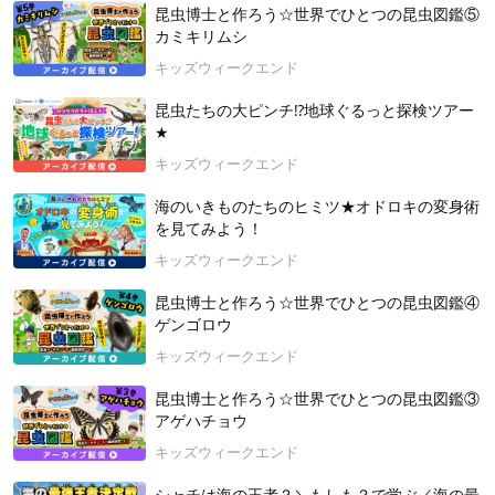
COT（自然観察指導員東京連絡会）会員、日本変形菌研究会会
昆虫博士と作ろう☆世界でひとつの昆虫図鑑⑤
員
カミキリムシ
キッズウィークエンド
＼＼髙野先生の著書・編集した本のご紹介／／
『とことんツバメ、アマツバメ』BIRDER編集部 編（文一総合
昆虫たちの大ピンチ⁉地球ぐるっと探検ツアー
出版）
★
https://amzn.asia/d/cH7QIIZ
キッズウィークエンド
『華麗なる野鳥飛翔図鑑』 写真 髙野 丈 （文一総合出版）
https://amzn.asia/d/e0EQJUm
海のいきものたちのヒミツ★オドロキの変身術
を見てみよう！
『とことんエナガ、シマエナガ』BIRDER編集部 編（文一総合
キッズウィークエンド
出版）
https://amzn.asia/d/3GauAXn
昆虫博士と作ろう☆世界でひとつの昆虫図鑑④
ゲンゴロウ
授業シリーズについて
キッズウィークエンド
★★☆やみつき自然観察とは？☆★★
自然観察は奥が深くて、『やみつき』になってしまうのです！
昆虫博士と作ろう☆世界でひとつの昆虫図鑑③
遠くへ出かけなくても、身近な公園でたっぷり楽しめる自然観
アゲハチョウ
察について、生きものの本や図鑑を作る編集者であり、自然写
真家でもある講師がご紹介。
キッズウィークエンド
写真を豊富に使い、本やインターネットに書いていない情報満