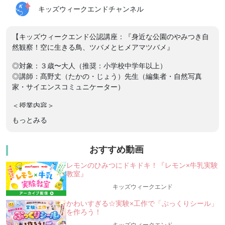
キッズウィークエンドチャンネル
【キッズウィークエンド公認講座：『身近な公園のやみつき自
然観察！空に生きる鳥、ツバメとヒメアマツバメ』
◎対象：３歳〜大人（推奨：小学校中学年以上）
◎講師：髙野丈（たかの・じょう）先生（編集者・自然写真
家・サイエンスコミュニケーター）
＜授業内容＞
ツバメを見たことがありますか？
もっとみる
3月は各地でツバメがシーズン初めて確認される時期。
みなさんの学校にもそろそろ巣ができる頃ではないでしょう
か。
おすすめ動画
レモンのひみつにドキドキ！『レモン×牛乳実験
巣にいるひなに、親鳥がえさを与えるようすを見たことがある
教室』
人もいますよね。
身の回りで子育てするツバメはかんさつしやすい鳥です。
キッズウィークエンド
かわいすぎる☆実験×工作で「ぷっくりシール」
でも、それ以外にツバメがどんなくらしをしているかは、意外
を作ろう！
と知られていないものです。