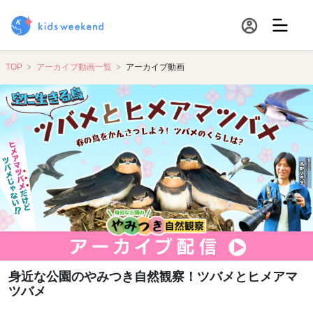
TOP
アーカイブ動画一覧
アーカイブ動画
身近な公園のやみつき自然観察！ツバメとヒメアマ
ツバメ