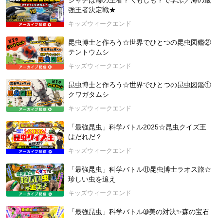
シャチは海の王者？＼もしも？で学ぶ／海の最
載でお送りします！
強王者決定戦★
2025年3月23日 開催
キッズウィークエンド
昆虫博士と作ろう☆世界でひとつの昆虫図鑑②
テントウムシ
キッズウィークエンド
昆虫博士と作ろう☆世界でひとつの昆虫図鑑①
クワガタムシ
キッズウィークエンド
「最強昆虫」科学バトル2025☆昆虫クイズ王
はだれだ？
キッズウィークエンド
「最強昆虫」科学バトル⑪昆虫博士ラオス旅☆
珍しい虫を追え
キッズウィークエンド
「最強昆虫」科学バトル➉美の対決✨森の宝石