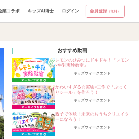
企業コラボ
キッズAI博士
ログイン
会員登録
（無料）
おすすめ動画
レモンのひみつにドキドキ！『レモン
×牛乳実験教室』
キッズウィークエンド
かわいすぎる☆実験×工作で「ぷっく
りシール」を作ろう！
キッズウィークエンド
親子で体験！未来のおうちクリエイタ
ーになろう！
キッズウィークエンド