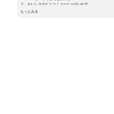
２．おいしさのヒミツ！コーヒーのいれ方
３．コーヒーの2050年問題とは？
もっとみる
４．オンライン工場見学
【講師プロフィール】
◎ 田口 勇治（たぐち ゆうじ）
2002年にキーコーヒー株式会社に入社。13年間、業務用営
に異動。現在は秘書広報部 広報チームリーダーを務める
◎ 岡田 理佳（おかだ りか）
2019年にキーコーヒー株式会社に入社。創業地、横浜での
現在は広報誌「COFFEE FAN」の制作などのPR業務を
【キーコーヒー株式会社】
コーヒーの栽培から販売まで、コーヒーの関するさまざま
コーヒー文化を支えてきた企業として、この先の未来もお
研究のほかコーヒーのいれ方や楽しみ方など“コーヒーの魅
キーコーヒーHP：
https://www.keycoffee.co.jp/
KEY COFFEE ONLINE SHOP：
https://www.keycoffee.co.
2025年8月24日開催