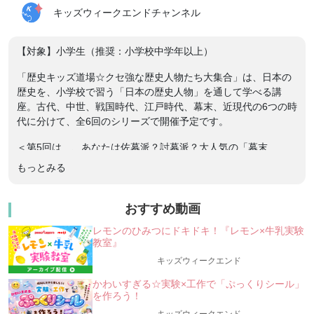
キッズウィークエンドチャンネル
【対象】小学生（推奨：小学校中学年以上）
「歴史キッズ道場☆クセ強な歴史人物たち大集合」は、日本の
歴史を、小学校で習う「日本の歴史人物」を通して学べる講
座。古代、中世、戦国時代、江戸時代、幕末、近現代の6つの時
代に分けて、全6回のシリーズで開催予定です。
＜第5回は…、あなたは佐幕派？討幕派？大人気の「幕末
編」！！ー登場する”クセ強”な歴史人物は、誰だ？＞
もっとみる
・人物①：アメリカから「黒船」でキマシタ！鎖国をしていた
日本に、国を開くよう迫ったのはワタシデス！
・人物②：余（よ）は、江戸幕府15代将軍。「大政奉還（たい
おすすめ動画
せいほうかん）」で有名になってしまったのう。
レモンのひみつにドキドキ！『レモン×牛乳実験
・人物③：オレは、江戸城の無血開城を実現したぜ（西郷じゃ
教室』
ない方だぜ）。幕臣の時に提案した、神戸海軍操練所では、あ
キッズウィークエンド
の坂本竜馬も門下生だったなぁ！
など、8名くらいの人物が登場予定です。
かわいすぎる☆実験×工作で「ぷっくりシール」
を作ろう！
★★「歴史キッズ道場☆クセ強な歴史人物たち大集合」はこん