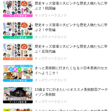
上げて、オンライン歴史クラブを開いている。独特のノリでみ
歴史キッズ道場☆大ピンチな歴史人物たちに学
んなを和ませるが、実は予備校の東大合格者数を倍増させたス
ぶ２！戦国編
ーパー日本史講師かつ年間受講者数のべ５０００人以上の人気
キッズウィークエンド
オンライン講師でもある。
歴史キッズ道場☆大ピンチな歴史人物たちに学
【「オンライン歴史・地理クラブ」とは？】在籍数100人以上
ぶ２！中世編
の、No.1オンライン習い事です。
キッズウィークエンド
世界中から歴史が好きな子どもが集まって、のぶた先生や歴史
友だちと楽しく学びます。入会まで数ヶ月お待ちいただくこと
歴史キッズ道場☆大ピンチな歴史人物たちに学
もある大人気のクラブです。
ぶ！近現代編
◆公式サイト：
https://onestep-mugi.com
◆のぶた先生の電子書籍が出版されました！『実録⁉思考力をき
キッズウィークエンド
たえる日本史: ものがたり編』
きっと美術館に行きたくなる☆日本美術のセカ
https://amzn.to/3sgeDpy
イへようこそ！
開催日：2023年10月7日（土）
キッズウィークエンド
ーーーーーーーーーーーーーーーー
キッズウィークエンドとは？
13歳までに行きたい☆オススメ美術館⑤アーテ
ィゾン美術館
こどもにぴったりの「学び・体験」を、スマホで簡単に検索
キッズウィークエンド
し、予約できるサービスです。
こどもの未来は無限大！