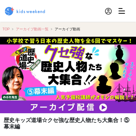
TOP
アーカイブ動画一覧
アーカイブ動画
歴史キッズ道場☆クセ強な歴史人物たち大集合！⑤
幕末編