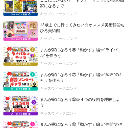
ここにしかないアートツアー☆ゴッホが炎の画
未来につながる体験を今すぐ見つけよう！
家になるまで
▶HP :
https://www.kidsweekend.jp/portal
キッズウィークエンド
授業の最新情報をメルマガ、Line、Facebookなどで随時配信し
ております！
13歳までに行ってみたい☆オススメ美術館④ち
ぜひ、ご登録ください！
ひろ美術館
▶︎Line：
https://lin.ee/jaKJyat
キッズウィークエンド
▶︎Facebook：
https://www.facebook.com/kidsweekendInc
▶Twitter：
https://twitter.com/kidsweekend_jp
まんが家になろう⑧「動かす」編☆“ライバ
▶Instagram：
https://www.instagram.com/kidsweekend
...
ル”を作ろう
キッズウィークエンド
#キッズウィークエンド #kidsweekend #社会科見学
まんが家になろう⑦「動かす」編☆“師匠”のキ
ャラを作ろう
キッズウィークエンド
まんが家になろう⑤✏️４つの役割を理解しよ
う！
キッズウィークエンド
まんが家になろう⑥「動かす」編☆”仲間”のキ