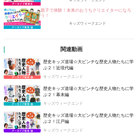
キッズウィークエンド
な授業！★★
歴史人物は、キャラが濃くて魅力的な人がいっぱい！
親子で体験！未来のおうちクリエイターになろ
う！
日本史の重要な出来事なども紹介しながら、クイズを交えて、
歴史人物のクセ強なエピソードをたくさん紹介します。
キッズウィークエンド
また、本格的な解説が、この授業の魅力です。講師は、入会が
数か月先まで順番待ちになっているほどの大人気スクール「オ
ンライン歴史・地理クラブ」代表の古川順大先生こと、のぶた
先生。のぶた先生は、大手予備校の人気日本史講師でもありま
関連動画
す。
歴史キッズ道場☆大ピンチな歴史人物たちに学
みんなで切磋琢磨（せっさたくま）して、日本の歴史をもっと
ぶ２！近現代編
もっと好きになろう☆
キッズウィークエンド
◆開催について
歴史キッズ道場☆大ピンチな歴史人物たちに学
「歴史キッズ道場」は1回完結の講座。1回のみ受講、シリーズ
ぶ２！幕末編
途中からの受講も楽しめます。
キッズウィークエンド
【講師：のぶた先生（OneStep代表）】
九州大学大学院で日本史を研究し、修士号を取得。九州国立博
歴史キッズ道場☆大ピンチな歴史人物たちに学
物館につとめ、久留米工業高等専門学校講師を経て、現在は河
ぶ２！江戸編
合塾で日本史を教えている。自身の子育てを通して、新たな学
キッズウィークエンド
びの場について考え続け、オンラインスクールOneStepを立ち