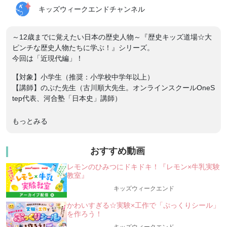
キッズウィークエンドチャンネル
～12歳までに覚えたい日本の歴史人物～『歴史キッズ道場☆大
ピンチな歴史人物たちに学ぶ！』シリーズ。
今回は「近現代編」！
【対象】小学生（推奨：小学校中学年以上）
【講師】のぶた先生（古川順大先生。オンラインスクールOneS
tep代表、河合塾「日本史」講師）
大人気！のぶた先生の「歴史キッズ道場」第二弾☆
もっとみる
「大ピンチな歴史人物たちに学ぶ」シリーズは、第一弾「クセ
強な歴史人物たち大集合」では習わなかったけれど、
小学生のうちに知っておいて欲しい「日本の歴史人物」を通し
おすすめ動画
て、日本史を学べる講座です。
レモンのひみつにドキドキ！『レモン×牛乳実験
教室』
今回も、古代、中世、戦国時代、江戸時代、幕末、近現代の全6
回のシリーズで開催しています。
キッズウィークエンド
スゴイことを成しとげるために、「大ピンチ」に陥ったことが
かわいすぎる☆実験×工作で「ぷっくりシール」
あるエピソードを持つ人物たちが登場しますよ。
を作ろう！