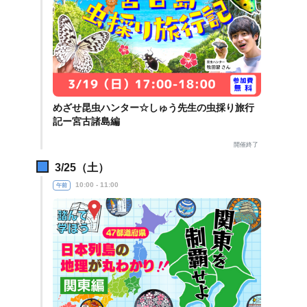
めざせ昆虫ハンター☆しゅう先生の虫採り旅行
記ー宮古諸島編
開催終了
3/25（土）
10:00 - 11:00
午前