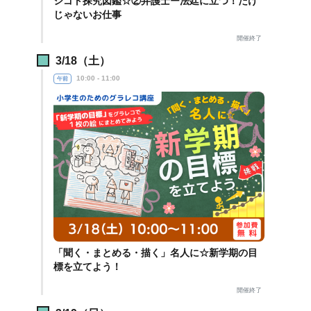
シゴト探究図鑑☆②弁護士ー法廷に立つ！だけ
じゃないお仕事
開催終了
3/18（土）
10:00 - 11:00
午前
「聞く・まとめる・描く」名人に☆新学期の目
標を立てよう！
開催終了