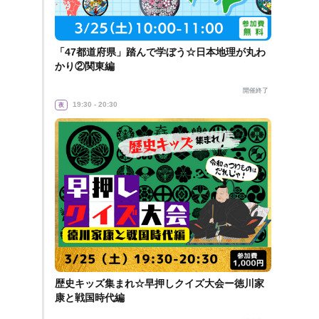
「47都道府県」踏んで学ぼう☆日本地理が丸わ
かり②関東編
開催終了
19:30 - 20:30
夜
歴史キッズ集まれ☆早押しクイズ大会ー徳川家
康と戦国時代編