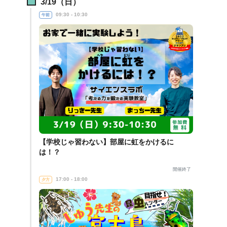
3/19（日）
09:30 - 10:30
午前
【学校じゃ習わない】部屋に虹をかけるに
は！？
開催終了
17:00 - 18:00
夕方