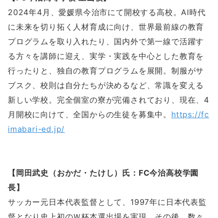
2024年4月、愛媛県今治市にて開校する高校。AI時代
に未来を切り拓く人材育成に向け、世界最前線の教育
プログラムを取り入れたり、国内外で第一線で活躍す
る方々を講師に迎え、実学・実践を中心とした教育を
行ったりと、独自の教育プログラムを展開。制服がサ
ブスク、校則は自分たちが決めるなど、常識を変える
新しい学校。完全個室の寮が完備されており、現在、4
月開校に向けて、全国からの生徒を募集中。
https://fc
imabari-ed.jp/
【岡田武史（おかだ・たけし）氏：FC今治高校学園
長】
サッカー元日本代表監督として、1997年に日本代表監
督となり史上初のＷ杯本選出場を実現。その後、数々