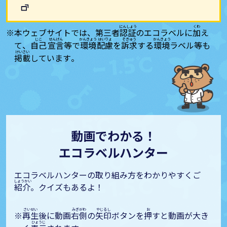
本ウェブサイトでは、第三者
認証
のエコラベルに
加
え
て、
自己
宣言
等で
環境
配慮
を
訴求
する
環境
ラベル等も
掲載
しています。
動画でわかる！
エコラベルハンター
エコラベルハンターの取り組み方をわかりやすくご
紹介
。クイズもあるよ！
再生
後に動画
右側
の
矢印
ボタンを
押
すと動画が大き