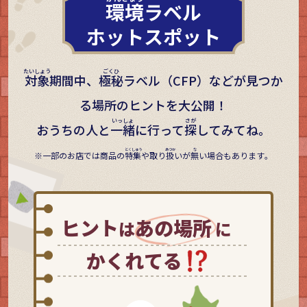
環境
ラベル
ホットスポット
対象
期間中、
極秘
ラベル（CFP）などが見つか
る場所のヒントを大公開！
おうちの人と
一緒
に行って
探
してみてね。
一部のお店では商品の
特集
や取り
扱
いが
無
い場合もあります。
ヒント
あの場所
は
に
かくれてる