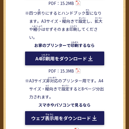
PDF：15.2MB
四つ
折
りにするとハンドブック
型
になり
ます。A3サイズ・
縦
向きで
設定
し、
拡大
や
縮小
はせずそのまま
印刷
してくださ
い。
お家のプリンターで
印刷
するなら
A4
印刷
用をダウンロード
PDF：15.3MB
A3サイズ
非対応
のプリンター用です。A4
サイズ・
縦
向きで
設定
すると8ページ分出
力されます。
スマホやパソコンで見るなら
ウェブ
表示
用をダウンロード