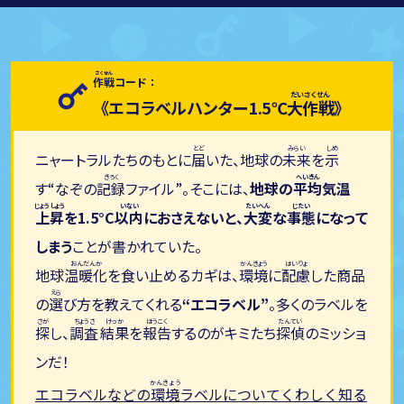
作戦
コード：
《エコラベルハンター
1.5℃
大作戦
》
ニャートラルたちのもとに
届
いた、地球の
未来
を
示
す“なぞの
記録
ファイル”。そこには、
地球の
平均
気温
上昇
を1.5°C
以内
におさえないと、
大変
な
事態
になって
しまう
ことが書かれていた。
地球
温暖化
を食い止めるカギは、
環境
に
配慮
した商品
の
選
び方を教えてくれる
“エコラベル”
。多くのラベルを
探
し、
調査
結果
を
報告
するのがキミたち
探偵
のミッショ
ンだ！
エコラベルなどの
環境
ラベルについてくわしく知る