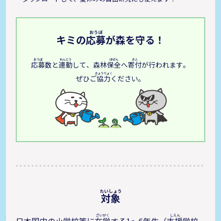
キミの
応募
が森を守る！
応募
数と
連動
して、森林
保全
へ
寄付
が行われます。
ぜひご
協力
ください。
対象