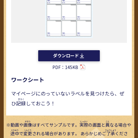
ダウンロード
PDF：145KB
ワークシート
マイページにのっていないラベルを見つけたら、ぜ
ひ
記録
しておこう！
動画や
画像
はすべてサンプルです。
実際
の画面と
異
なる場合や
途中
で
変更
される場合があります。 あらかじめご
了承
くださ