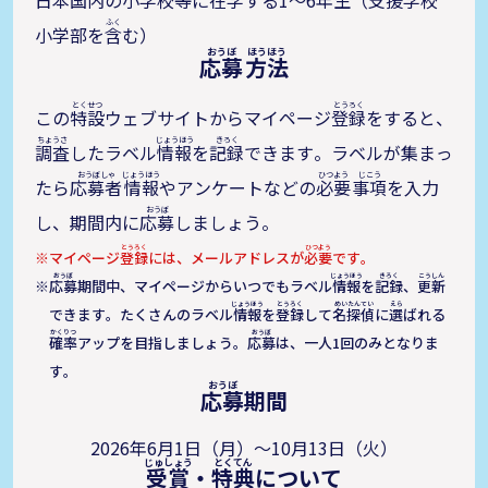
日本国内の小学校等に
在学
する1～6年生（
支援
学校
小学部を
含
む）
応募
方法
この
特設
ウェブサイトからマイページ
登録
をすると、
調査
したラベル
情報
を
記録
できます。ラベルが集まっ
たら
応募者
情報
やアンケートなどの
必要
事項
を入力
し、期間内に
応募
しましょう。
マイページ
登録
には、メールアドレスが
必要
です。
応募
期間中、マイページからいつでもラベル
情報
を
記録
、
更新
できます。たくさんのラベル
情報
を
登録
して
名探偵
に
選
ばれる
確率
アップを目指しましょう。
応募
は、一人1回のみとなりま
す。
応募
期間
2026年6月1日（月）〜10月13日（火）
受賞
・
特典
について