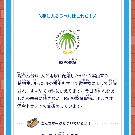
手に入るラベルはこれだ！
RSPO
認証
洗浄
成分
は､人と地球に
配慮
したヤシの実由来の
アスエ
植物性
｡
洗
った後の
排水
もすべて
微生物
によって
分解
ません
され、すばやく地球にかえります。今日の
汚
れをあ
のよい青
CO2
排出
したの未来に
残
さない。RSPO
認証
取得
。ボルネオ
20枚入
保全
トラストの
支援
をしています。
エネルギ
こちら
の
更
なる
こんなマークもついているよ！