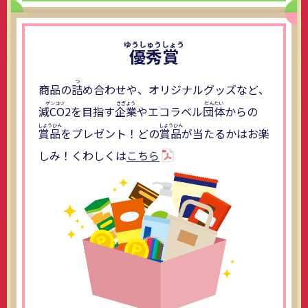
優秀賞
商品の
詰
め合わせや、オリジナルグッズなど、
減CO2
を目指す
企業
やエコラベル
団体
からの
賞品
をプレゼント！どの
賞品
が当たるかはお楽
しみ！くわしくは
こちら