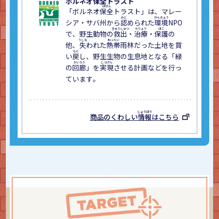
ボルネオ
保全
トラスト
「ボルネオ
保全
トラスト」は、マレー
シア・サバ州から
認
められた
環境
NPO
で、野生動物の
救出
・
治療
・
保護
の
他、
失
われた
熱帯
雨林だった土地を買
い
戻
し、野生生物の生息地となる「緑
の
回廊
」を
実現
させる計画などを行っ
ています。
商品のくわしい
情報
はこちら