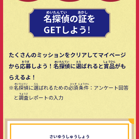
名探偵
の
証
を
GETしよう!
たくさんのミッションをクリアしてマイページ
から
応募
しよう！
名探偵
に
選
ばれると
賞品
がも
らえるよ！
名探偵
に
選
ばれるための
必須
条件
：アンケート回答
と
調査
レポートの入力