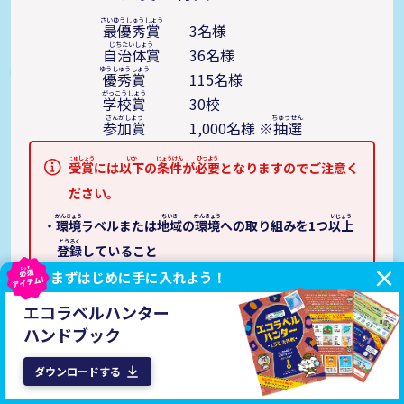
最優秀賞
3名様
自治体賞
36名様
優秀賞
115名様
学校賞
30校
参加賞
1,000名様 ※
抽選
受賞
には
以下
の
条件
が
必要
となりますのでご注意く
ださい。
環境
ラベルまたは
地域
の
環境
への取り組みを1つ
以上
登録
していること
必須
探偵
向けアンケート・
保護者
向けアンケートに全問回
まずはじめに手に入れよう！
アイテム!
答し、
調査
レポートを書いていること
エコラベルハンター
ハンドブック
お問い合わせ先
ダウンロードする
みんなで
減CO2
プロジェクト
事務局