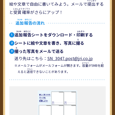
絵や文章で自由に書いてみよう。メールで
提出
する
と
受賞
確率
がさらにアップ！
追加
報告
の流れ
追加
報告
シートをダウンロード・
印刷
する
1
シートに絵や文章を書き、写真に
撮
る
2
撮
った写真をメールで送る
3
送り先はこちら：
SN_3047.post@jri.co.jp
メールフォームがメールフォームが開きます。
容量
が5MBを
超
えると
送信
できないことがあります。