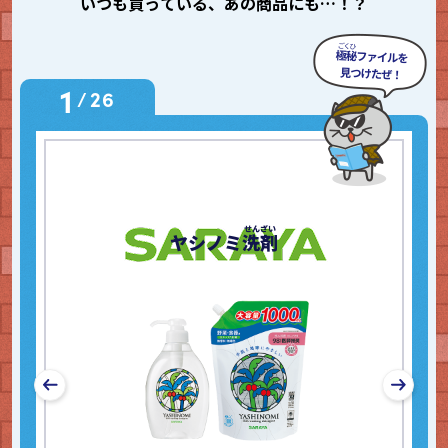
いつも買っている、あの商品にも…！？
1
/
26
ぎ
ヤシノミ
洗剤