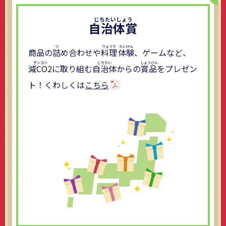
自治体賞
商品の
詰
め合わせや
料理
体験
、ゲームなど、
減CO2
に取り組む
自治体
からの
賞品
をプレゼン
ト！くわしくは
こちら