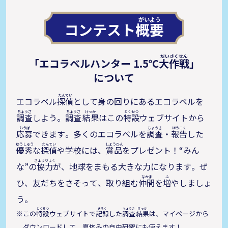
コンテスト
概要
「エコラベルハンター 1.5℃
大作戦
」
について
エコラベル
探偵
として身の回りにあるエコラベルを
調査
しよう。
調査
結果
はこの
特設
ウェブサイトから
応募
できます。多くのエコラベルを
調査
・
報告
した
優秀
な
探偵
や学校には、
賞品
をプレゼント！“みん
な”の
協力
が、地球をまもる大きな力になります。ぜ
ひ、友だちをさそって、取り組む
仲間
を
増
やしましょ
う。
この
特設
ウェブサイトで
記録
した
調査
結果
は、マイページから
ダウンロードして、夏休みの自由研究にも使えます！