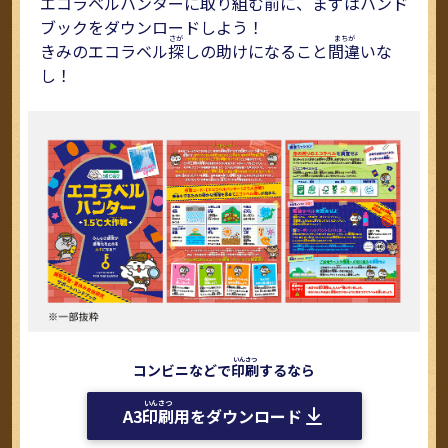
エコラベルハンターに取り組む前に、まずはハンド
コ
ブックをダウンロードしよう！
に
きみのエコラベル
探
しの助けになること
間違
いな
て
し！
す
コンビニなどで
印刷
するなら
を
A3
印刷
用をダウンロード