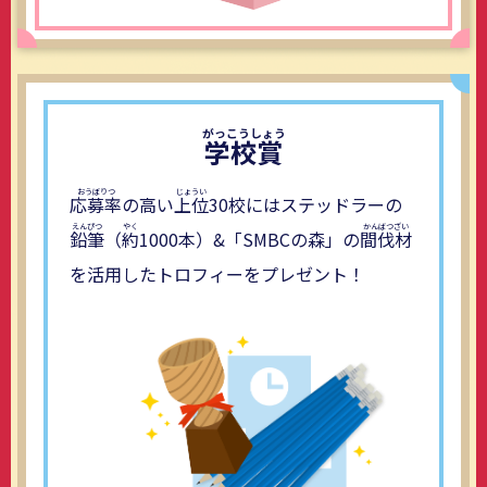
学校賞
応募率
の高い
上位
30校にはステッドラーの
鉛筆
（
約
1000本）&「SMBCの森」の
間伐材
を活用したトロフィーをプレゼント！