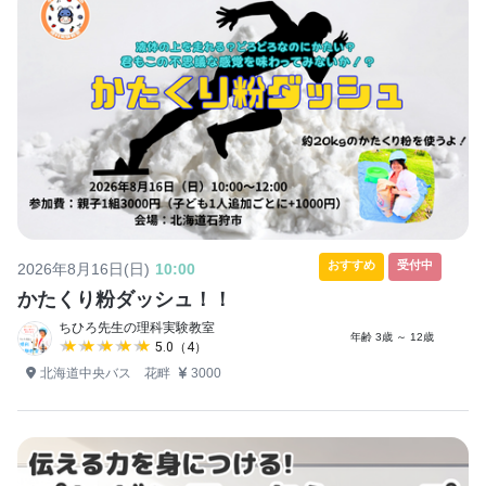
おすすめ
受付中
2026年8月16日(日)
10:00
かたくり粉ダッシュ！！
ちひろ先生の理科実験教室
年齢 3歳 ～ 12歳
★★★★★
★★★★★
5.0（4）
北海道中央バス 花畔
3000