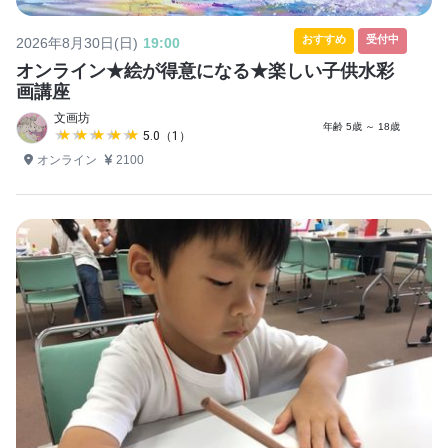
おすすめ
受付中
2026年8月30日(日)
19:00
オンライン★絵が得意になる★楽しい子供水彩
画講座
文画坊
年齢 5歳 ～ 18歳
★★★★★
★★★★★
5.0（1）
オンライン
2100