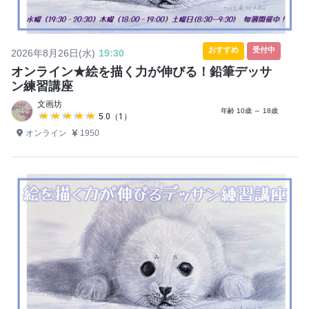
おすすめ
受付中
2026年8月26日(水)
19:30
オンライン★絵を描く力が伸びる！鉛筆デッサ
ン練習講座
文画坊
年齢 10歳 ～ 18歳
★★★★★
★★★★★
5.0（1）
オンライン
1950