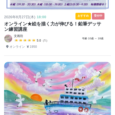
おすすめ
受付中
2026年8月27日(木)
18:00
オンライン★絵を描く力が伸びる！鉛筆デッサ
ン練習講座
文画坊
年齢 10歳 ～ 18歳
★★★★★
★★★★★
5.0（1）
オンライン
1950