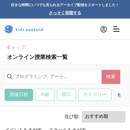
好きな時間にいつでも見られるアーカイブ配信をスタートしました！
さっそく視聴する
トップ
オンライン授業検索一覧
検索
開催日程
年齢
曜日
カテゴリー
検索
並び順: