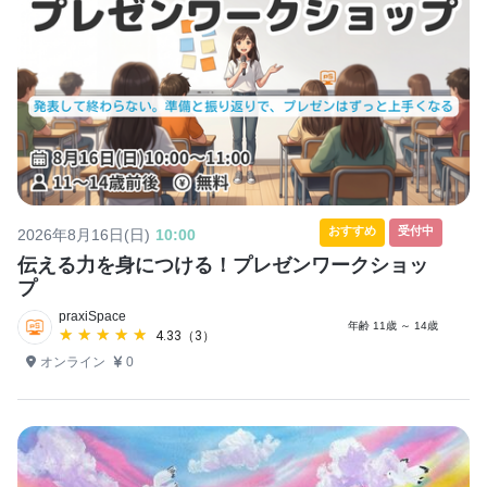
おすすめ
受付中
2026年8月16日(日)
10:00
伝える力を身につける！プレゼンワークショッ
プ
praxiSpace
年齢 11歳 ～ 14歳
★★★★★
★★★★★
4.33（3）
オンライン
0