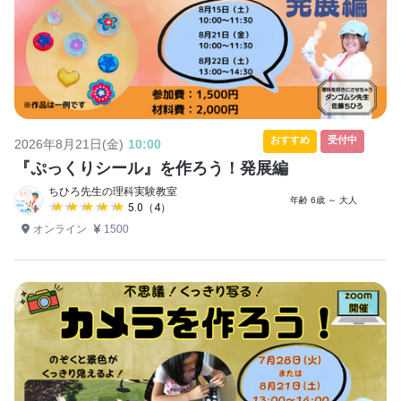
おすすめ
受付中
2026年8月21日(金)
10:00
『ぷっくりシール』を作ろう！発展編
ちひろ先生の理科実験教室
年齢 6歳 ～ 大人
★★★★★
★★★★★
5.0（4）
オンライン
1500