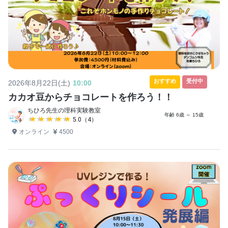
おすすめ
受付中
2026年8月22日(土)
10:00
カカオ豆からチョコレートを作ろう！！
ちひろ先生の理科実験教室
年齢 6歳 ～ 15歳
★★★★★
★★★★★
5.0（4）
オンライン
4500