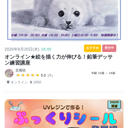
おすすめ
受付中
2026年8月20日(木)
18:00
オンライン★絵を描く力が伸びる！鉛筆デッサ
ン練習講座
文画坊
年齢 10歳 ～ 18歳
★★★★★
★★★★★
5.0（1）
オンライン
1950