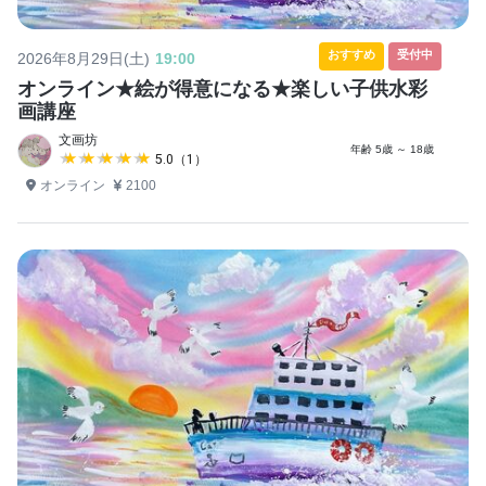
おすすめ
受付中
2026年8月29日(土)
19:00
オンライン★絵が得意になる★楽しい子供水彩
画講座
文画坊
年齢 5歳 ～ 18歳
★★★★★
★★★★★
5.0（1）
オンライン
2100