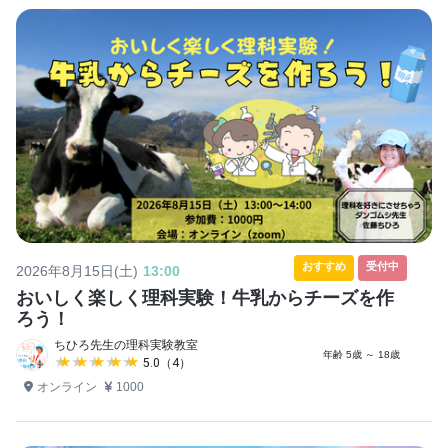
おすすめ
受付中
2026年8月15日(土)
13:00
おいしく楽しく理科実験！牛乳からチーズを作
ろう！
ちひろ先生の理科実験教室
年齢 5歳 ～ 18歳
★★★★★
★★★★★
5.0（4）
オンライン
1000