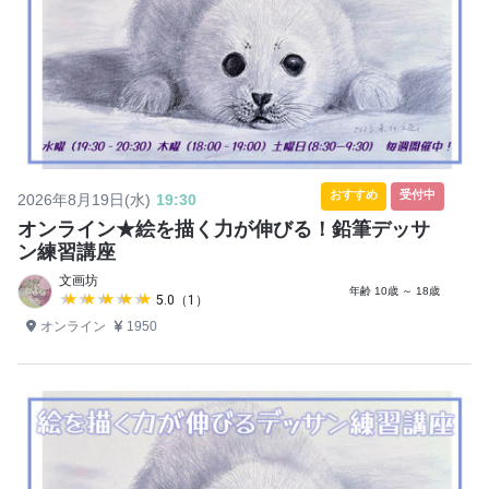
おすすめ
受付中
2026年8月19日(水)
19:30
オンライン★絵を描く力が伸びる！鉛筆デッサ
ン練習講座
文画坊
年齢 10歳 ～ 18歳
★★★★★
★★★★★
5.0（1）
オンライン
1950