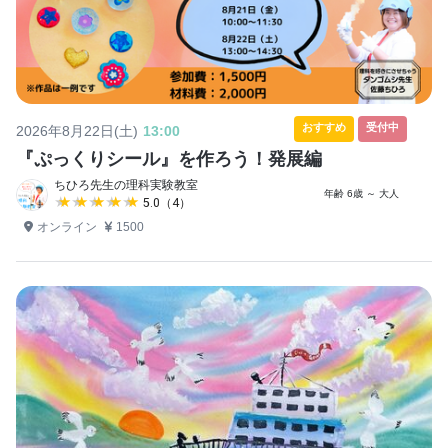
おすすめ
受付中
2026年8月22日(土)
13:00
『ぷっくりシール』を作ろう！発展編
ちひろ先生の理科実験教室
年齢 6歳 ～ 大人
★★★★★
★★★★★
5.0（4）
オンライン
1500