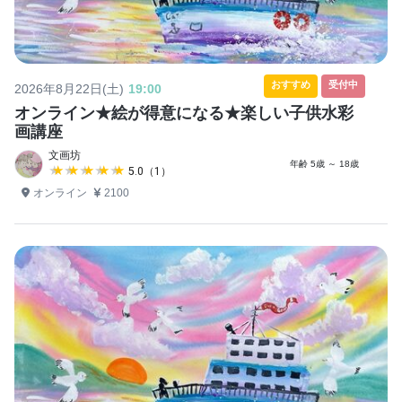
おすすめ
受付中
2026年8月22日(土)
19:00
オンライン★絵が得意になる★楽しい子供水彩
画講座
文画坊
年齢 5歳 ～ 18歳
★★★★★
★★★★★
5.0（1）
オンライン
2100