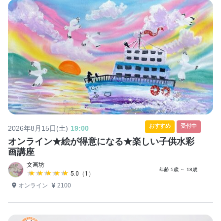
おすすめ
受付中
2026年8月15日(土)
19:00
オンライン★絵が得意になる★楽しい子供水彩
画講座
文画坊
年齢 5歳 ～ 18歳
★★★★★
★★★★★
5.0（1）
オンライン
2100