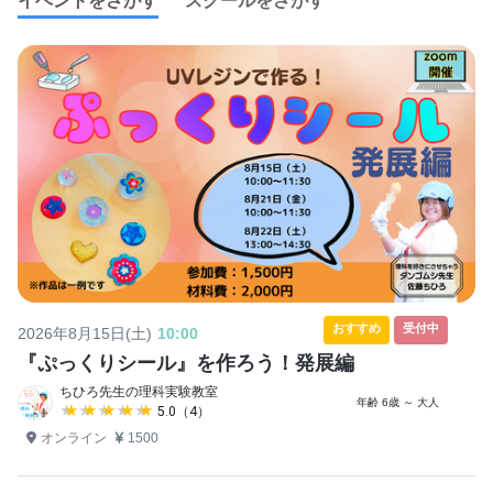
イベントをさがす
スクールをさがす
おすすめ
受付中
2026年8月15日(土)
10:00
『ぷっくりシール』を作ろう！発展編
ちひろ先生の理科実験教室
年齢 6歳 ～ 大人
★★★★★
★★★★★
5.0（4）
オンライン
1500