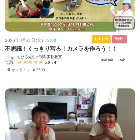
おすすめ
受付中
2026年8月21日(金)
13:00
不思議！くっきり写る！カメラを作ろう！！
ちひろ先生の理科実験教室
年齢 5歳 ～ 15歳
★★★★★
★★★★★
5.0（4）
オンライン
3500