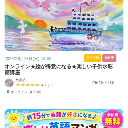
おすすめ
受付中
2026年8月16日(日)
19:00
オンライン★絵が得意になる★楽しい子供水彩
画講座
文画坊
年齢 5歳 ～ 18歳
★★★★★
★★★★★
5.0（1）
オンライン
2100