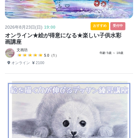
おすすめ
受付中
2026年8月23日(日)
19:00
オンライン★絵が得意になる★楽しい子供水彩
画講座
文画坊
年齢 5歳 ～ 18歳
★★★★★
★★★★★
5.0（1）
オンライン
2100