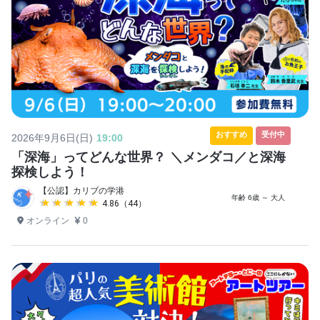
おすすめ
受付中
2026年9月6日(日)
19:00
「深海」ってどんな世界？ ＼メンダコ／と深海
探検しよう！
【公認】カリブの学港
年齢 6歳 ～ 大人
★★★★★
★★★★★
4.86（44）
オンライン
0