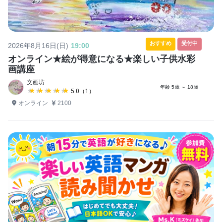
おすすめ
受付中
2026年8月16日(日)
19:00
オンライン★絵が得意になる★楽しい子供水彩
画講座
文画坊
年齢 5歳 ～ 18歳
★★★★★
★★★★★
5.0（1）
オンライン
2100