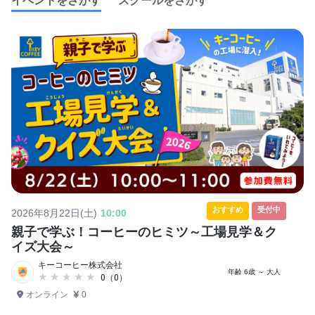
イベントをさがす
スクールをさがす
おすすめ
受付中
2026年8月22日(土)
10:00
親子で学ぶ！コーヒーのヒミツ～工場見学＆ク
イズ大会～
キーコーヒー株式会社
年齢 6歳 ～ 大人
★★★★★
★★★★★
0（0）
オンライン
0