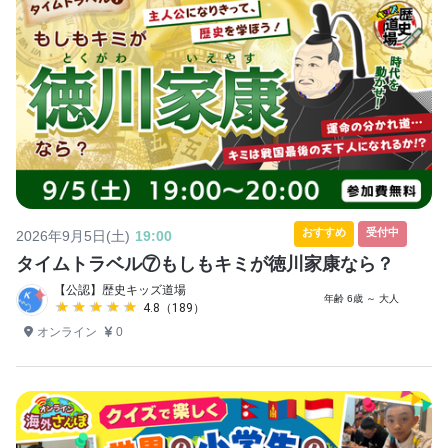
おすすめ
受付中
2026年9月5日(土)
19:00
タイムトラベル⑦もしもキミが徳川家康なら？
【公認】歴史キッズ道場
年齢 6歳 ～ 大人
★★★★★
★★★★★
4.8（189）
オンライン
0