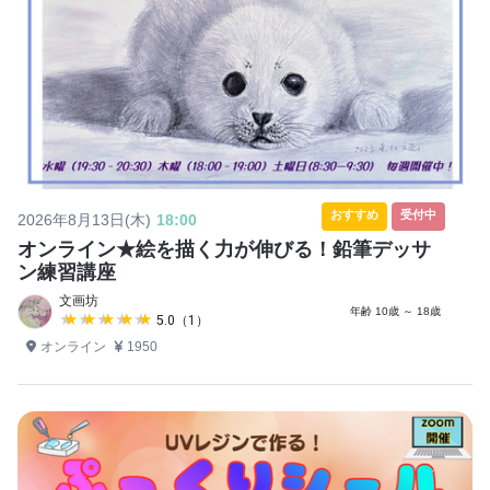
おすすめ
受付中
2026年8月13日(木)
18:00
オンライン★絵を描く力が伸びる！鉛筆デッサ
ン練習講座
文画坊
年齢 10歳 ～ 18歳
★★★★★
★★★★★
5.0（1）
オンライン
1950