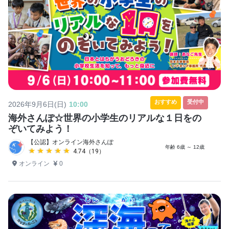
おすすめ
受付中
2026年9月6日(日)
10:00
海外さんぽ☆世界の小学生のリアルな１日をの
ぞいてみよう！
【公認】オンライン海外さんぽ
年齢 6歳 ～ 12歳
★★★★★
★★★★★
4.74（19）
オンライン
0