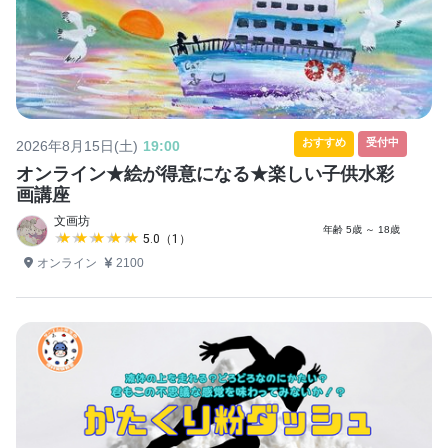
おすすめ
受付中
2026年8月15日(土)
19:00
オンライン★絵が得意になる★楽しい子供水彩
画講座
文画坊
年齢 5歳 ～ 18歳
★★★★★
★★★★★
5.0（1）
オンライン
2100