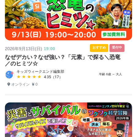
おすすめ
受付中
2026年9月13日(日)
19:00
なぜデカい？なぜ強い？「元素」で探る＼恐竜
／のヒミツ☆
キッズウィークエンド編集部
年齢 6歳 ～ 大人
★★★★★
★★★★★
4.35（17）
オンライン
0