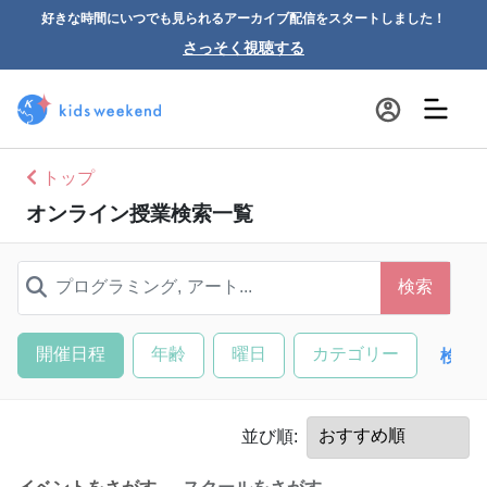
好きな時間にいつでも見られるアーカイブ配信をスタートしました！
さっそく視聴する
トップ
オンライン授業検索一覧
検索
開催日程
年齢
曜日
カテゴリー
検索
並び順: