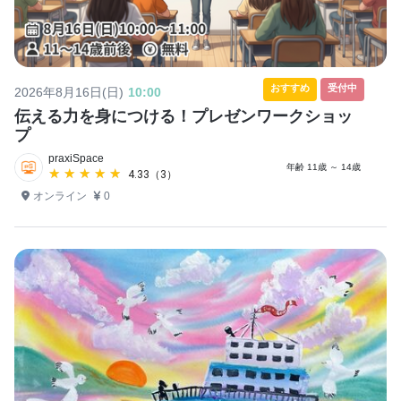
おすすめ
受付中
2026年8月16日(日)
10:00
伝える力を身につける！プレゼンワークショッ
プ
praxiSpace
年齢 11歳 ～ 14歳
★★★★★
★★★★★
4.33（3）
オンライン
0