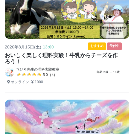
おすすめ
受付中
2026年8月15日(土)
13:00
おいしく楽しく理科実験！牛乳からチーズを作
ろう！
ちひろ先生の理科実験教室
年齢 5歳 ～ 18歳
★★★★★
★★★★★
5.0（4）
オンライン
1000