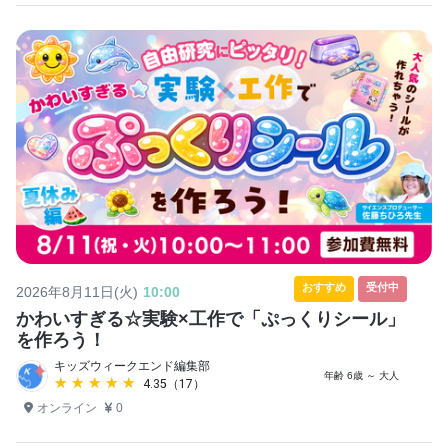
おすすめ
受付中
2026年8月11日(火)
10:00
かわいすぎる☆実験×工作で「ぷっくりシール」
を作ろう！
キッズウィークエンド編集部
年齢 6歳 ～ 大人
★★★★★
★★★★★
4.35（17）
オンライン
0