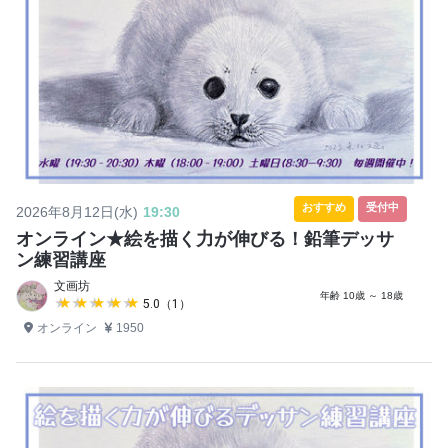
おすすめ
受付中
2026年8月12日(水)
19:30
オンライン★絵を描く力が伸びる！鉛筆デッサ
ン練習講座
文画坊
年齢 10歳 ～ 18歳
★★★★★
★★★★★
5.0（1）
オンライン
1950