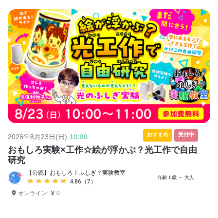
おすすめ
受付中
2026年8月23日(日)
10:00
おもしろ実験×工作☆絵が浮かぶ？光工作で自由
研究
【公認】おもしろ！ふしぎ？実験教室
年齢 6歳 ～ 大人
★★★★★
★★★★★
4.86（7）
オンライン
0