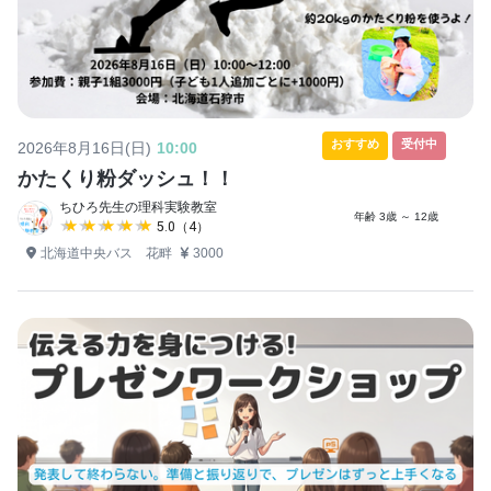
おすすめ
受付中
2026年8月16日(日)
10:00
かたくり粉ダッシュ！！
ちひろ先生の理科実験教室
年齢 3歳 ～ 12歳
★★★★★
★★★★★
5.0（4）
北海道中央バス 花畔
3000