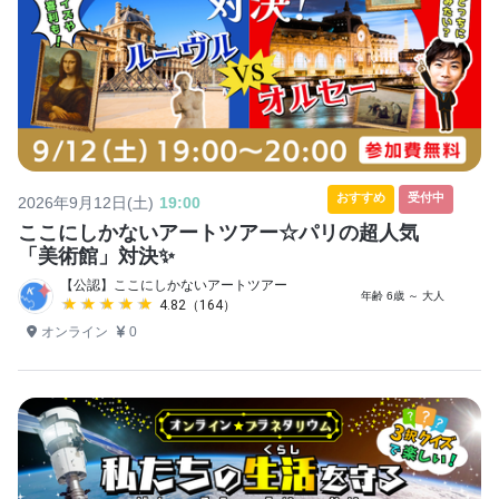
おすすめ
受付中
2026年9月12日(土)
19:00
ここにしかないアートツアー☆パリの超人気
「美術館」対決✨
【公認】ここにしかないアートツアー
年齢 6歳 ～ 大人
★★★★★
★★★★★
4.82（164）
オンライン
0