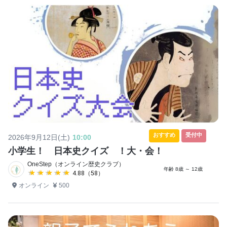
おすすめ
受付中
2026年9月12日(土)
10:00
小学生！ 日本史クイズ ！大・会！
OneStep（オンライン歴史クラブ）
年齢 8歳 ～ 12歳
★★★★★
★★★★★
4.88（58）
オンライン
500