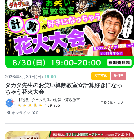
おすすめ
受付中
2026年8月30日(日)
19:00
タカタ先生のお笑い算数教室☆計算好きになっ
ちゃう花火大会
【公認】タカタ先生のお笑い算数教室
年齢 6歳 ～ 大人
★★★★★
★★★★★
4.89（55）
オンライン
0