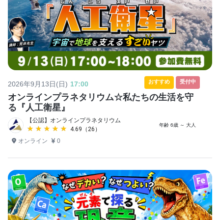
おすすめ
受付中
2026年9月13日(日)
17:00
オンラインプラネタリウム☆私たちの生活を守
る『人工衛星』
【公認】オンラインプラネタリウム
年齢 6歳 ～ 大人
★★★★★
★★★★★
4.69（26）
オンライン
0