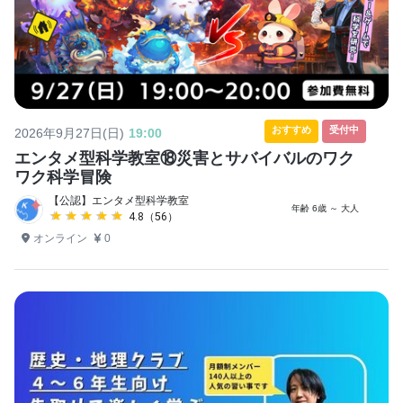
おすすめ
受付中
2026年9月27日(日)
19:00
エンタメ型科学教室⑱災害とサバイバルのワク
ワク科学冒険
【公認】エンタメ型科学教室
年齢 6歳 ～ 大人
★★★★★
★★★★★
4.8（56）
オンライン
0