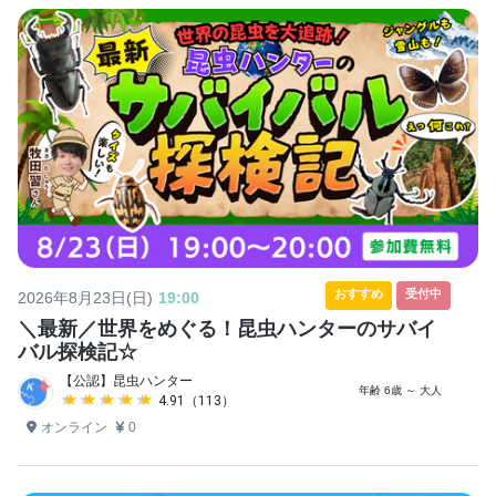
おすすめ
受付中
2026年8月23日(日)
19:00
＼最新／世界をめぐる！昆虫ハンターのサバイ
バル探検記☆
【公認】昆虫ハンター
年齢 6歳 ～ 大人
★★★★★
★★★★★
4.91（113）
オンライン
0