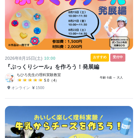
おすすめ
受付中
2026年8月15日(土)
10:00
『ぷっくりシール』を作ろう！発展編
ちひろ先生の理科実験教室
年齢 6歳 ～ 大人
★★★★★
★★★★★
5.0（4）
オンライン
1500