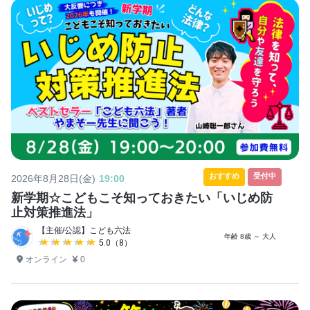
おすすめ
受付中
2026年8月28日(金)
19:00
新学期☆こどもこそ知っておきたい「いじめ防
止対策推進法」
【主催/公認】こども六法
年齢 8歳 ～ 大人
★★★★★
★★★★★
5.0（8）
オンライン
0